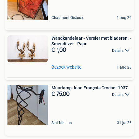
Chaumont-Gistoux
1 aug 26
Wandkandelaar - Versier met bladeren. -
Smeedijzer - Paar
€ 1,00
Details
Bezoek website
1 aug 26
Muurlamp Jean François Crochet 1937
€ 75,00
Details
Sint-Niklaas
31 jul 26