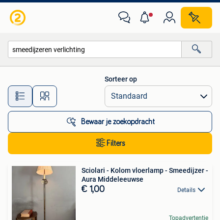
Alle categorieën…
Sorteer op
Alle afstanden…
Bewaar je zoekopdracht
Filters
Sciolari - Kolom vloerlamp - Smeedijzer -
Aura Middeleeuwse
€ 1,00
Details
Topadvertentie