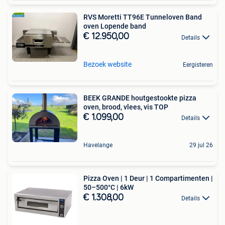
RVS Moretti TT96E Tunneloven Band
oven Lopende band
€ 12.950,00
Details
Bezoek website
Eergisteren
BEEK GRANDE houtgestookte pizza
oven, brood, vlees, vis TOP
€ 1.099,00
Details
Havelange
29 jul 26
Pizza Oven | 1 Deur | 1 Compartimenten |
50–500°C | 6kW
€ 1.308,00
Details