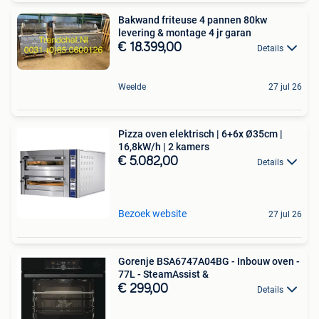
Bakwand friteuse 4 pannen 80kw
levering & montage 4 jr garan
€ 18.399,00
Details
Weelde
27 jul 26
Pizza oven elektrisch | 6+6x Ø35cm |
16,8kW/h | 2 kamers
€ 5.082,00
Details
Bezoek website
27 jul 26
Gorenje BSA6747A04BG - Inbouw oven -
77L - SteamAssist &
€ 299,00
Details