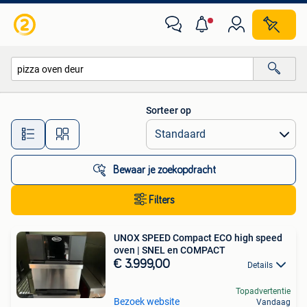
Alle categorieën…
Sorteer op
Alle afstanden…
Bewaar je zoekopdracht
Filters
UNOX SPEED Compact ECO high speed
oven | SNEL en COMPACT
€ 3.999,00
Details
Topadvertentie
Bezoek website
Vandaag