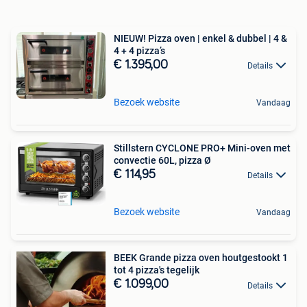
NIEUW! Pizza oven | enkel & dubbel | 4 &
4 + 4 pizza’s
€ 1.395,00
Details
Bezoek website
Vandaag
Stillstern CYCLONE PRO+ Mini-oven met
convectie 60L, pizza Ø
€ 114,95
Details
Bezoek website
Vandaag
BEEK Grande pizza oven houtgestookt 1
tot 4 pizza's tegelijk
€ 1.099,00
Details