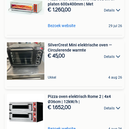
platen 600x400mm | Met
€ 1.260,00
Details
Bezoek website
29 jul 26
SilverCrest Mini elektrische oven —
Circulerende warmte
€ 45,00
Details
Ukkel
4 aug 26
Pizza oven elektrisch Rome 2 | 4x4
Ø36cm | 12kW/h |
€ 1.652,00
Details
Bezoek website