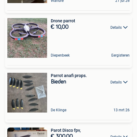
Wandre
21 jul 26
Drone parrot
€ 10,00
Details
Diepenbeek
Eergisteren
Parrot anafi props.
Bieden
Details
De Klinge
13 mrt 26
Parot Disco fpv,
€ 300,00
Details