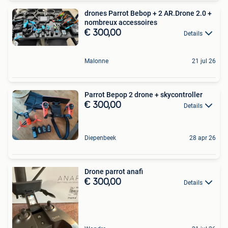
drones Parrot Bebop + 2 AR.Drone 2.0 +
nombreux accessoires
€ 300,00
Details
Malonne
21 jul 26
Parrot Bepop 2 drone + skycontroller
€ 300,00
Details
Diepenbeek
28 apr 26
Drone parrot anafi
€ 300,00
Details