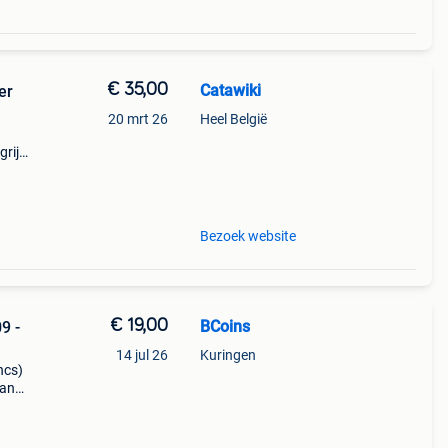
€ 35,00
Catawiki
er
20 mrt 26
Heel België
rijk:
elgië
Bezoek website
€ 19,00
BCoins
9 -
14 jul 26
Kuringen
ncs)
van
l: