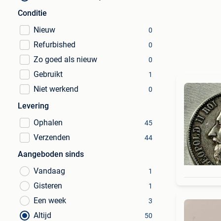
Conditie
Nieuw
0
Refurbished
0
Zo goed als nieuw
0
Gebruikt
1
Niet werkend
0
Levering
Ophalen
45
Verzenden
44
Aangeboden sinds
Vandaag
1
Gisteren
1
Een week
3
Altijd
50