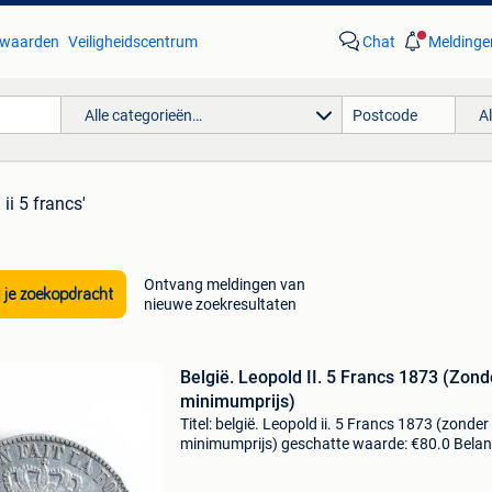
waarden
Veiligheidscentrum
Chat
Meldinge
Alle categorieën…
A
 ii 5 francs'
Ontvang meldingen van
 je zoekopdracht
nieuwe zoekresultaten
België. Leopold II. 5 Francs 1873 (Zond
minimumprijs)
Titel: belgië. Leopold ii. 5 Francs 1873 (zonder
minimumprijs) geschatte waarde: €80.0 Belang
winnende biedingen zijn exclusief 9%
koperbescherming + €3 uitgevende land