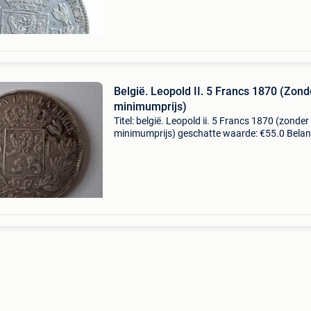
belgiebkoning lé
België. Leopold II. 5 Francs 1870 (Zond
minimumprijs)
Titel: belgië. Leopold ii. 5 Francs 1870 (zonder
minimumprijs) geschatte waarde: €55.0 Belang
winnende biedingen zijn exclusief 9%
koperbescherming + €3 oud muntstuk van leo
ii uit