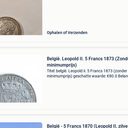
Ophalen of Verzenden
België. Leopold II. 5 Francs 1873 (Zond
minimumprijs)
Titel: belgië. Leopold ii. 5 Francs 1873 (zonder
minimumprijs) geschatte waarde: €80.0 Belang
winnende biedingen zijn exclusief 9%
koperbescherming + €3 uitgevende land
belgiebkoning lé
België - 5 Francs 1870 (Leopold II, zilve