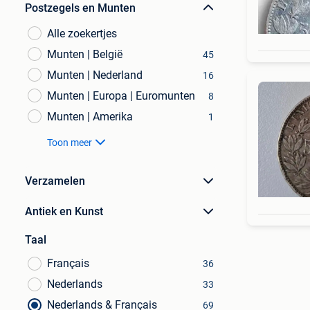
Postzegels en Munten
Alle zoekertjes
Munten | België
45
Munten | Nederland
16
Munten | Europa | Euromunten
8
Munten | Amerika
1
Toon meer
Verzamelen
Antiek en Kunst
Taal
Français
36
Nederlands
33
Nederlands & Français
69