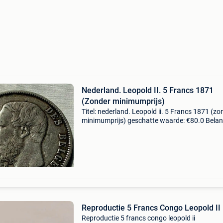
Nederland. Leopold II. 5 Francs 1871
(Zonder minimumprijs)
Titel: nederland. Leopold ii. 5 Francs 1871 (zo
minimumprijs) geschatte waarde: €80.0 Belang
winnende biedingen zijn exclusief 9%
koperbescherming + €3 mét intact en vlot lee
r
Reproductie 5 Francs Congo Leopold II
Reproductie 5 francs congo leopold ii