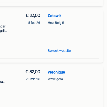
€ 23,00
Catawiki
5 feb 26
Heel België
nder
rijk:
sbaar
Bezoek website
€ 82,00
veronique
.
20 mrt 26
Wevelgem
gram,
van
 is