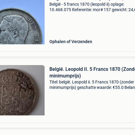
België - 5 francs 1870 (leopold ii) oplage:
10.468.075 Referentie: mor# 157 gewicht: 24
gram materiaal: zilver 0.900
Ophalen of Verzenden
België. Leopold II. 5 Francs 1870 (Zond
minimumprijs)
Titel: belgië. Leopold ii. 5 Francs 1870 (zonder
minimumprijs) geschatte waarde: €55.0 Belang
winnende biedingen zijn exclusief 9%
koperbescherming + €3 oud muntstuk van leo
ii uit