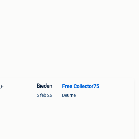
Bieden
Free Collector75
0-
5 feb 26
Deurne