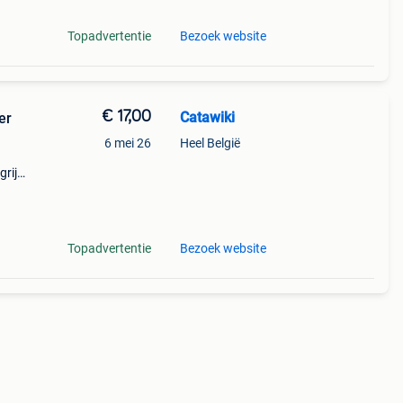
Topadvertentie
Bezoek website
€ 17,00
Catawiki
er
6 mei 26
Heel België
rijk:
pold
Topadvertentie
Bezoek website