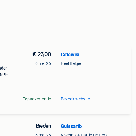
€ 23,00
Catawiki
6 mei 26
Heel België
nder
rijk:
sbaar
Topadvertentie
Bezoek website
Bieden
Guissartb
6 mei 26
Vivegnis + Partie De Herstal, Wandre Et Cheratte