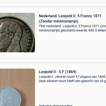
Nederland. Leopold II. 5 Francs 1871
(Zonder minimumprijs)
Titel: nederland. Leopold ii. 5 Francs 1871 (zo
minimumprijs) geschatte waarde: €80.0 Belang
winnende biedingen zijn exclusief 9%
koperbescherming + €3 mét intact en vlot lee
r
Leopold II - 5 F (1869)
Leopold ii - zilveren munt 5 f uitgave van 1868
Deze zilveren munt heeft een gewicht van 25 
een diameter van 37 mm en een zilvergehalte 
900/1000, met een fijn gerande rand. Hierdoor
het