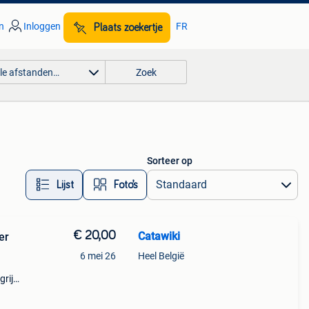
n
Inloggen
FR
Plaats zoekertje
lle afstanden…
Zoek
Sorteer op
Lijst
Foto’s
€ 20,00
Catawiki
er
6 mei 26
Heel België
rijk: