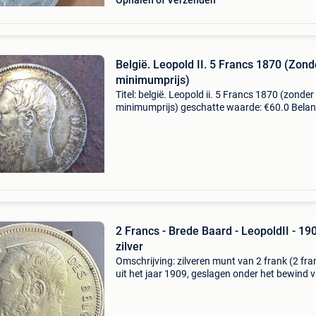
Ophalen of Verzenden
België. Leopold II. 5 Francs 1870 (Zond
minimumprijs)
Titel: belgië. Leopold ii. 5 Francs 1870 (zonder
minimumprijs) geschatte waarde: €60.0 Belang
winnende biedingen zijn exclusief 9%
koperbescherming + €3 1 stuk van 5 franken b
1870
2 Francs - Brede Baard - LeopoldII - 190
zilver
Omschrijving: zilveren munt van 2 frank (2 fra
uit het jaar 1909, geslagen onder het bewind 
koning leopold ii. Technische gegevens: • jaarta
1909 • materiaal: zilver 835/1000 (83,5