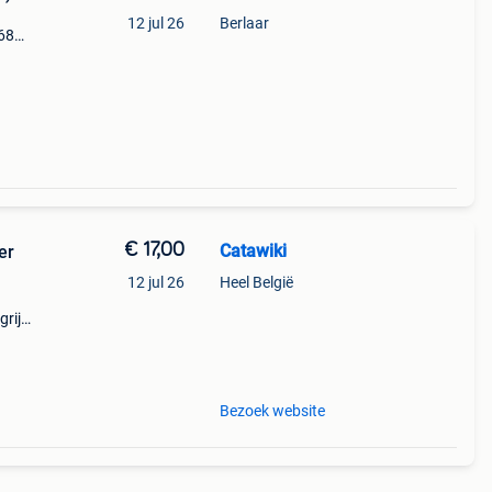
12 jul 26
Berlaar
,68
€ 17,00
Catawiki
er
12 jul 26
Heel België
rijk:
pold
Bezoek website