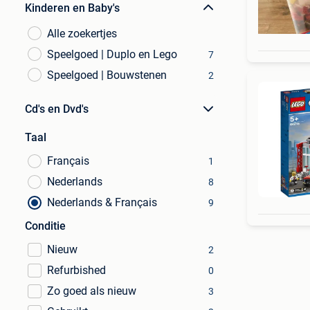
Kinderen en Baby's
Alle zoekertjes
Speelgoed | Duplo en Lego
7
Speelgoed | Bouwstenen
2
Cd's en Dvd's
Taal
Français
1
Nederlands
8
Nederlands & Français
9
Conditie
Nieuw
2
Refurbished
0
Zo goed als nieuw
3