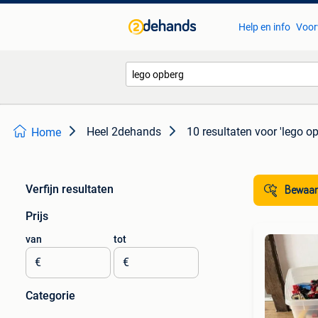
Help en info
Voor
Heel 2dehands
10 resultaten
voor 'lego o
Home
Verfijn resultaten
Bewaar
Prijs
van
tot
€
€
Categorie