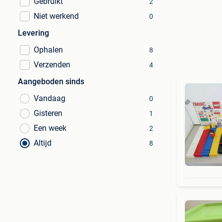
Gebruikt
2
Niet werkend
0
Levering
Ophalen
8
Verzenden
4
Aangeboden sinds
Vandaag
0
Gisteren
1
Een week
2
Altijd
8