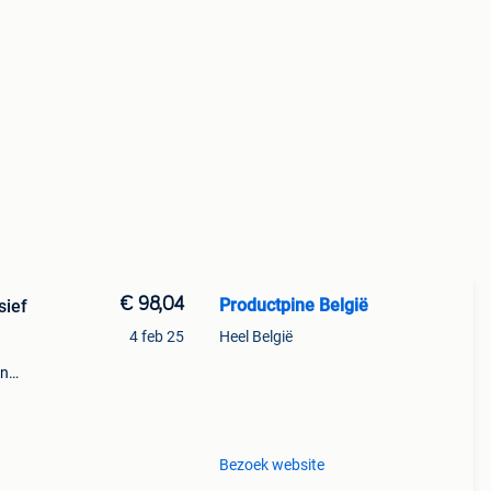
€ 98,04
Productpine België
sief
4 feb 25
Heel België
en
perkte
tis
Bezoek website