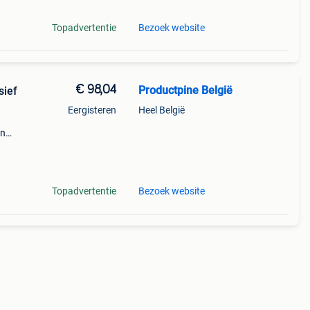
Topadvertentie
Bezoek website
€ 98,04
Productpine België
sief
Eergisteren
Heel België
en
perkte
tis
Topadvertentie
Bezoek website