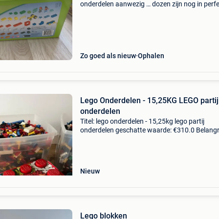
onderdelen aanwezig … dozen zijn nog in perf
staat en blokken ook….. U kan alles of per doo
kopen
Zo goed als nieuw
Ophalen
Lego Onderdelen - 15,25KG LEGO partij
onderdelen
Titel: lego onderdelen - 15,25kg lego partij
onderdelen geschatte waarde: €310.0 Belangri
winnende biedingen zijn exclusief 9%
koperbescherming + €3 15,25kg lego partij
onderdelen met 2 o
Nieuw
Lego blokken