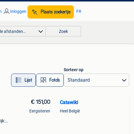
n
Inloggen
FR
Plaats zoekertje
lle afstanden…
Zoek
Sorteer op
Lijst
Foto’s
€ 151,00
Catawiki
Eergisteren
Heel België
jk: