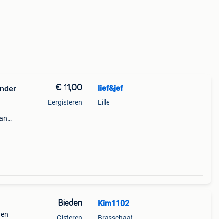
€ 11,00
lief&jef
onder
Eergisteren
Lille
kan
Bieden
Kim1102
 en
Gisteren
Brasschaat