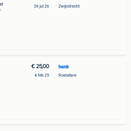
st
26 jul 26
Zwijndrecht
n
€ 25,00
henk
4 feb 25
Roeselare