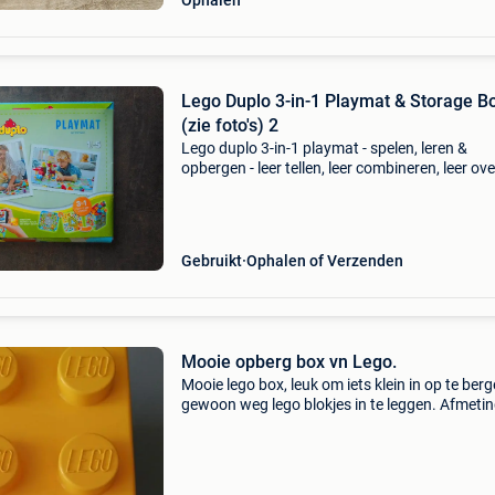
Ophalen
Lego Duplo 3-in-1 Playmat & Storage B
(zie foto's) 2
Lego duplo 3-in-1 playmat - spelen, leren &
opbergen - leer tellen, leer combineren, leer ove
mijn dag & leer over dieren - kan ook omgevo
worden tot opberg box - meerdere exemplaren
besch
Gebruikt
Ophalen of Verzenden
Mooie opberg box vn Lego.
Mooie lego box, leuk om iets klein in op te berg
gewoon weg lego blokjes in te leggen. Afmetin
lengte 36 cm breedte 18 cm hoogte 18 cm ma
weg voor een prijsje vn 5euro. Kan afgehaald
worden