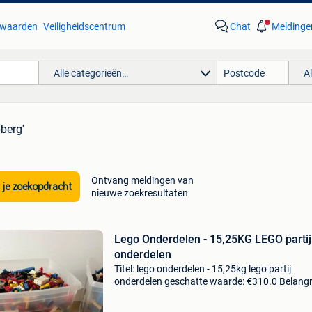
waarden
Veiligheidscentrum
Chat
Meldinge
Alle categorieën…
A
pberg'
Ontvang meldingen van
 je zoekopdracht
nieuwe zoekresultaten
Lego Onderdelen - 15,25KG LEGO partij
onderdelen
Titel: lego onderdelen - 15,25kg lego partij
onderdelen geschatte waarde: €310.0 Belangri
winnende biedingen zijn exclusief 9%
koperbescherming + €3 15,25kg lego partij