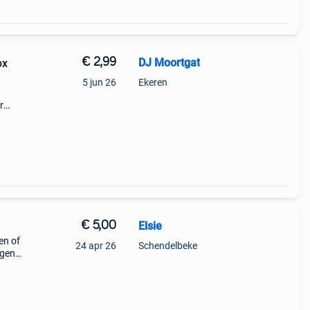
€ 2,99
DJ Moortgat
ox
5 jun 26
Ekeren
r
rmd
€ 5,00
Elsie
en of
24 apr 26
Schendelbeke
gen :
g