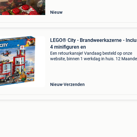
onderdelen met 2 o
Nieuw
LEGO® City - Brandweerkazerne - Inclu
4 minifiguren en
Een retourkansje! Vandaag besteld op onze
website, binnen 1 werkdag in huis. 12 Maand
garantie. Gratis verzending boven de €20. Be
voorraad. Niet tevreden? Retourneren kan gra
binnen 3
Nieuw
Verzenden