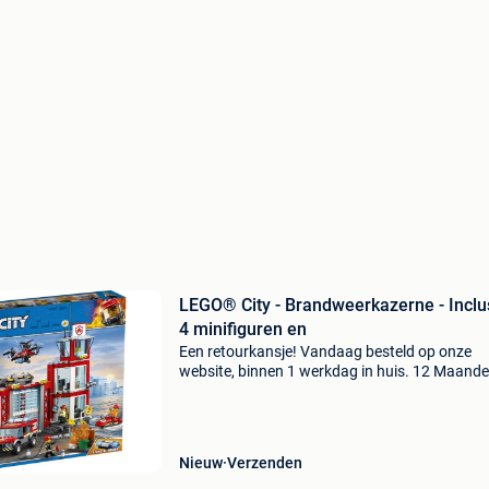
LEGO® City - Brandweerkazerne - Inclu
4 minifiguren en
Een retourkansje! Vandaag besteld op onze
website, binnen 1 werkdag in huis. 12 Maand
garantie. Gratis verzending boven de €20. Be
voorraad. Niet tevreden? Retourneren kan gra
binnen 3
Nieuw
Verzenden