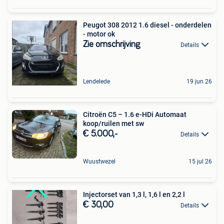
Peugot 308 2012 1.6 diesel - onderdelen
- motor ok
Zie omschrijving
Details
Lendelede
19 jun 26
Citroën C5 – 1.6 e-HDi Automaat
koop/ruilen met sw
€ 5.000,-
Details
Wuustwezel
15 jul 26
Injectorset van 1,3 l, 1,6 l en 2,2 l
€ 30,00
Details