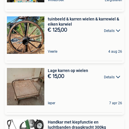
Willebroek
Eergisteren
tuinbeeld & karren wielen & karrewiel &
eiken karwiel
€ 125,00
Details
Veerle
4 aug 26
Lage karren op wielen
€ 15,00
Details
Ieper
7 apr 26
Handkar met kiepfunctie en
luchtbanden draagkracht 300kg