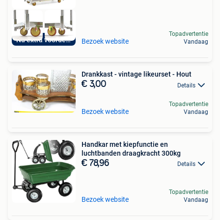
Topadvertentie
Nu extra voordelig
Bezoek website
Vandaag
Drankkast - vintage likeurset - Hout
€ 3,00
Details
Topadvertentie
Bezoek website
Vandaag
Handkar met kiepfunctie en
luchtbanden draagkracht 300kg
€ 78,96
Details
Topadvertentie
Bezoek website
Vandaag