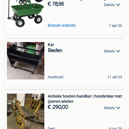
€ 78,96
Details
Bezoek website
7 apr 26
Kar
Bieden
Details
Houthulst
11 okt 25
Antieke houten handkar | hondenkar met
ijzeren wielen
€ 290,00
Details
Gent
6 jun 26