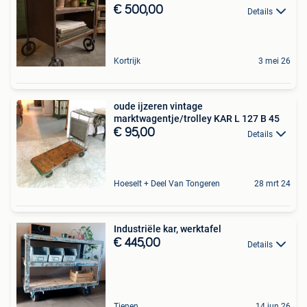
€ 500,00
Details
Kortrijk
3 mei 26
oude ijzeren vintage
marktwagentje/trolley KAR L 127 B 45
€ 95,00
Details
Hoeselt + Deel Van Tongeren
28 mrt 24
Industriële kar, werktafel
€ 445,00
Details
Tienen
14 jun 26