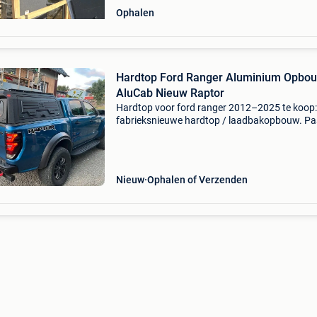
Ophalen
Hardtop Ford Ranger Aluminium Opbo
AluCab Nieuw Raptor
Hardtop voor ford ranger 2012–2025 te koop:
fabrieksnieuwe hardtop / laadbakopbouw. Pa
(gelieve het model te specificeren): ford ranger
t7, t8 bouwjaren 2012 - 2021 ford ranger t9
bouwjaren 2
Nieuw
Ophalen of Verzenden