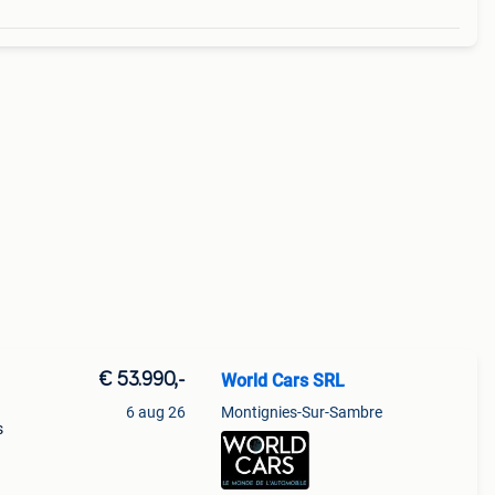
€ 53.990,-
World Cars SRL
6 aug 26
Montignies-Sur-Sambre
s
e
...