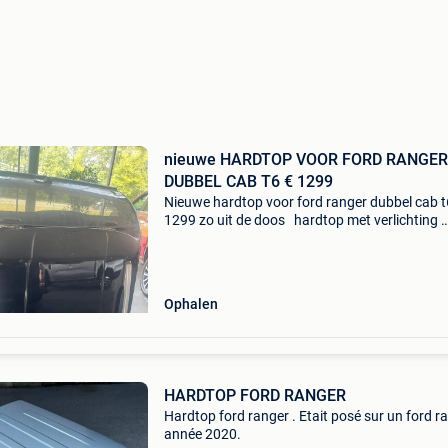
nieuwe HARDTOP VOOR FORD RANGER
DUBBEL CAB T6 € 1299
Nieuwe hardtop voor ford ranger dubbel cab t
1299 zo uit de doos hardtop met verlichting
nieuw voor een ford ranger dubbel cabine t6 
€1299 marge product informatie: prijs : &eu
Ophalen
HARDTOP FORD RANGER
Hardtop ford ranger . Etait posé sur un ford r
année 2020.