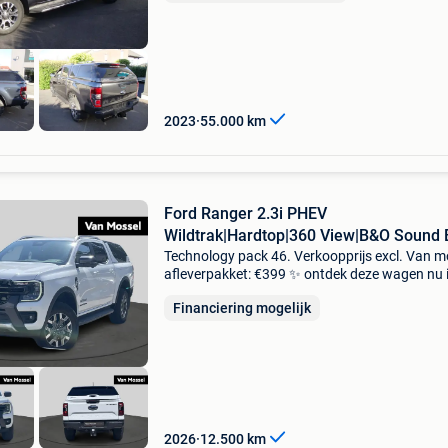
55.000 K
2023
55.000
km
Ford Ranger 2.3i PHEV
Wildtrak|Hardtop|360 View|B&O Sound 
Technology pack 46. Verkoopprijs excl. Van m
afleverpakket: €399 ✨ ontdek deze wagen nu 
onze showroom en ervaar zelf het rijplezier tij
Financiering mogelijk
een vrijblijvende proefrit! Onze ervaren sales
2026
12.500
km