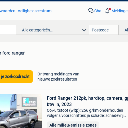
waarden
Veiligheidscentrum
Chat
Meldinge
Alle categorieën…
A
 ford ranger'
Ontvang meldingen van
 je zoekopdracht
nieuwe zoekresultaten
Ford Ranger 212pk, hardtop, camera, g
btw in, 2023
Co₂-uitstoot (wltp): 256 g/km onderhouden
volgens voorschriften: ja schade: schadevrij
prachtige ford ranger, 2.0 Tdci, diesel, met 212
Alle milieu/emissie zones
4x4 = 4wd = vierwielaandrijving ... 22/02/2023 