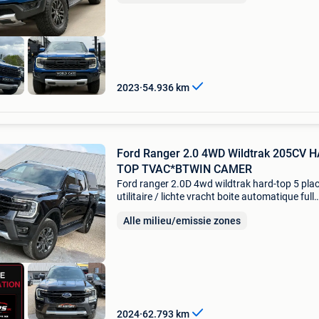
Ford
2023
54.936
km
Ford Ranger 2.0 4WD Wildtrak 205CV 
TOP TVAC*BTWIN CAMER
Ford ranger 2.0D 4wd wildtrak hard-top 5 pla
utilitaire / lichte vracht boite automatique full
options tvac * btw.in - nombreuses options -..
Alle milieu/emissie zones
ranger 2.0 4Wd wildtrak 205cv hard-top tvac
2024
62.793
km