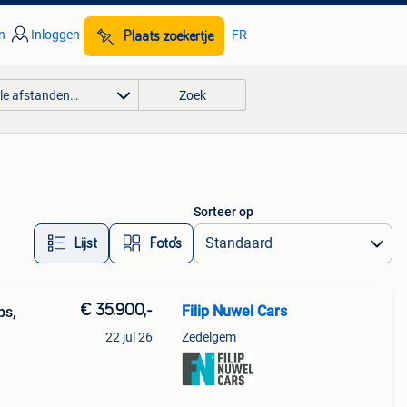
n
Inloggen
FR
Plaats zoekertje
lle afstanden…
Zoek
Sorteer op
Lijst
Foto’s
€ 35.900,-
Filip Nuwel Cars
ps,
22 jul 26
Zedelgem
 pk,
....