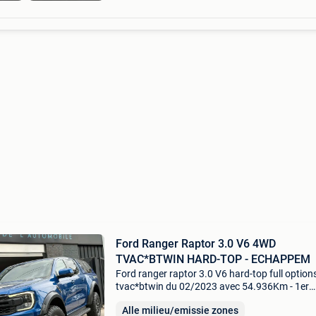
Ford Ranger Raptor 3.0 V6 4WD
TVAC*BTWIN HARD-TOP - ECHAPPEM
Ford ranger raptor 3.0 V6 hard-top full option
tvac*btwin du 02/2023 avec 54.936Km - 1er
propriétaire ! - Nombreuses options - historiqu
Alle milieu/emissie zones
d&#39;entretien à jour ! - Véhicule en état neuf,