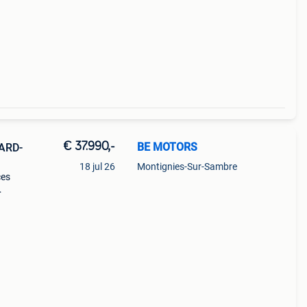
€ 37.990,-
BE MOTORS
HARD-
18 jul 26
Montignies-Sur-Sambre
ces
. Ford
btwin