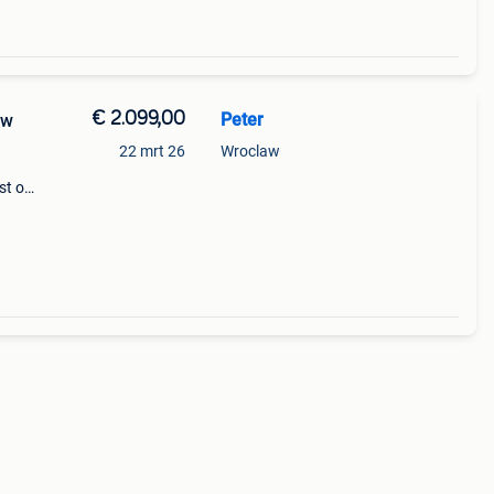
€ 2.099,00
Peter
uw
22 mrt 26
Wroclaw
st op
 t6,