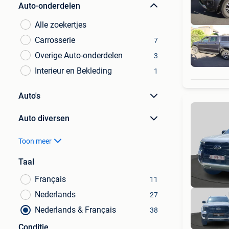
Auto-onderdelen
Alle zoekertjes
Carrosserie
7
Overige Auto-onderdelen
3
Interieur en Bekleding
1
Auto's
Auto diversen
Toon meer
Taal
Français
11
Nederlands
27
Nederlands & Français
38
Conditie