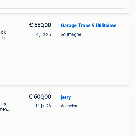
€ 550,00
Garage Trans 9 Utilitaires
ick-
14 jun 26
Soumagne
zijn:
x,
€ 500,00
jerry
h op
11 jul 26
Wichelen
amen