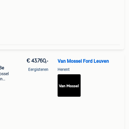
€ 43.760,-
Van Mossel Ford Leuven
Be
Eergisteren
Herent
ossel
in
dens