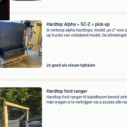
Hardtop Alpha « SC-Z » pick-up
Ik verkoop alpha hardtops, model „sc-z” voor p
up trucks van onbekend model. De afmetingen 
lengte: +/- 164 cm breedte: +/- 160 cm het zou
mogelijk geschikt kunnen zijn voor: isuzu d-ma
ford
Zo goed als nieuw
Ophalen
Hardtop ford ranger
Hardtop ford ranger t9 kabelboom bevind zic
mijn wagen is te verkrijgen via q access alle r
intakt