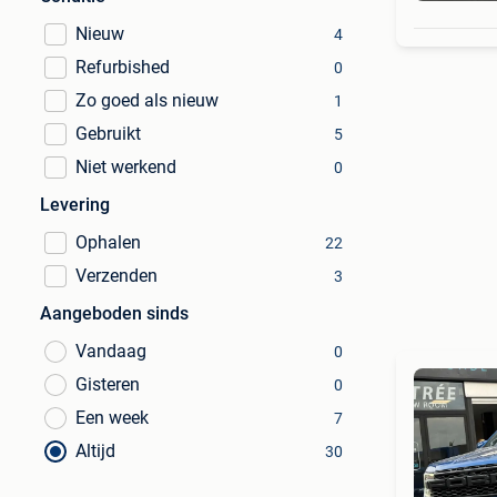
Nieuw
4
Refurbished
0
Zo goed als nieuw
1
Gebruikt
5
Niet werkend
0
Levering
Ophalen
22
Verzenden
3
Aangeboden sinds
Vandaag
0
Gisteren
0
Een week
7
Altijd
30