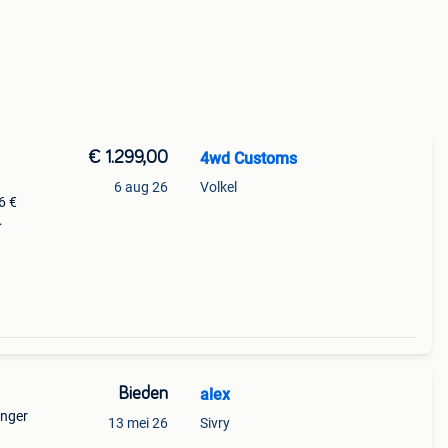
€ 1.299,00
4wd Customs
6 aug 26
Volkel
6 €
voor
Bieden
alex
anger
13 mei 26
Sivry