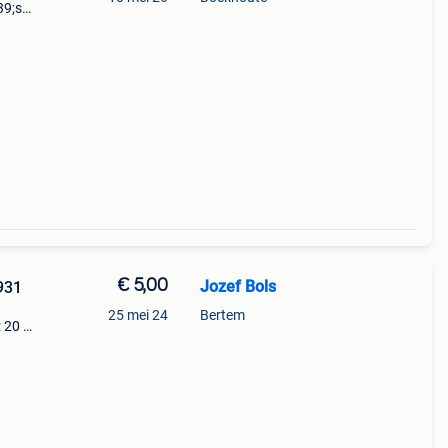
39;s
n
€ 5,00
Jozef Bols
1931
25 mei 24
Bertem
 20 x
ende
&#3