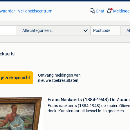
waarden
Veiligheidscentrum
Chat
Meldinge
Alle categorieën…
A
ckaerts'
Ontvang meldingen van
 je zoekopdracht
nieuwe zoekresultaten
Frans Nackaerts (1884-1948) De Zaaier
Frans nackaerts (1884-1948) de zaaier. Olieve
doek. Kunstenaar uit kessel-lo. In goede en
originele staat. Gesigneerd en gedateerd. Uit
1937.formaat doek : 70 cm op 80 cm. Formaa
inclusief kader