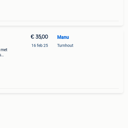
€ 35,00
Manu
16 feb 25
Turnhout
n met
s
aties
mslag: