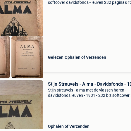
softcover davidsfonds - leuven 232 pagina&#
penteekeningen van frans nackaerts bij vrage
contacteer mij gerust. Bekijk ook andere
aanbiedingen o
Gelezen
Ophalen of Verzenden
Stijn Streuvels - Alma - Davidsfonds - 
Stijn streuvels - alma met de vlassen haren -
davidsfonds leuven - 1931 - 232 blz softcover :
14 cm illustraties van frans nackaerts alma k
een eerste druk in nederland door paul brand
Ophalen of Verzenden