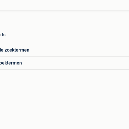
rts
de zoektermen
zoektermen