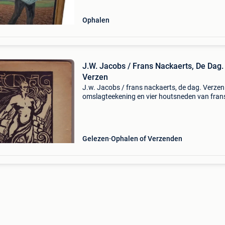
Ophalen
J.W. Jacobs / Frans Nackaerts, De Dag.
Verzen
J.w. Jacobs / frans nackaerts, de dag. Verze
omslagteekening en vier houtsneden van fran
nackaerts. Bentveld, genootschap voor public
op individualistisch gebied, 1922, 48 p. (Op o
ro
Gelezen
Ophalen of Verzenden