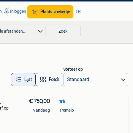
n
Inloggen
FR
Plaats zoekertje
lle afstanden…
Zoek
Sorteer op
Lijst
Foto’s
€ 750,00
trh
.
rf op
Vandaag
Tremelo
t