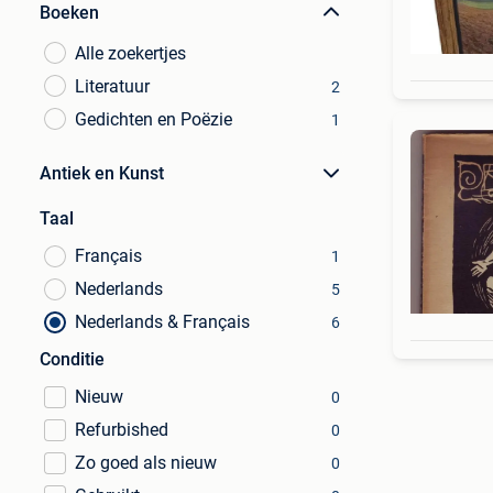
Boeken
Alle zoekertjes
Literatuur
2
Gedichten en Poëzie
1
Antiek en Kunst
Taal
Français
1
Nederlands
5
Nederlands & Français
6
Conditie
Nieuw
0
Refurbished
0
Zo goed als nieuw
0