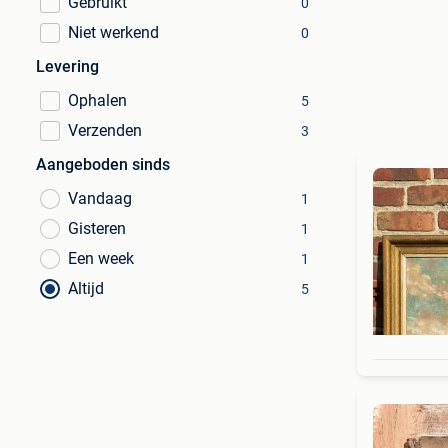
Gebruikt
0
Niet werkend
0
Levering
Ophalen
5
Verzenden
3
Aangeboden sinds
Vandaag
1
Gisteren
1
Een week
1
Altijd
5