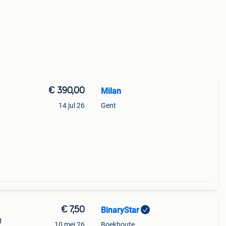
€ 390,00
Milan
14 jul 26
Gent
€ 7,50
BinaryStar
1
10 mei 26
Boekhoute