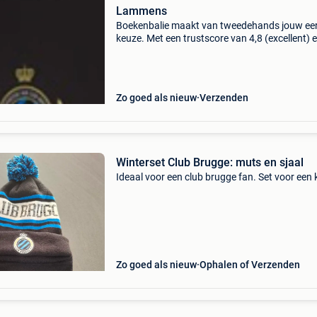
Lammens
Boekenbalie maakt van tweedehands jouw ee
keuze. Met een trustscore van 4,8 (excellent) 
dagen retour garantie maken we dat iedere d
waar. Bestel direct op onze website! Titel: sta
au
Zo goed als nieuw
Verzenden
Winterset Club Brugge: muts en sjaal
Ideaal voor een club brugge fan. Set voor een 
Zo goed als nieuw
Ophalen of Verzenden