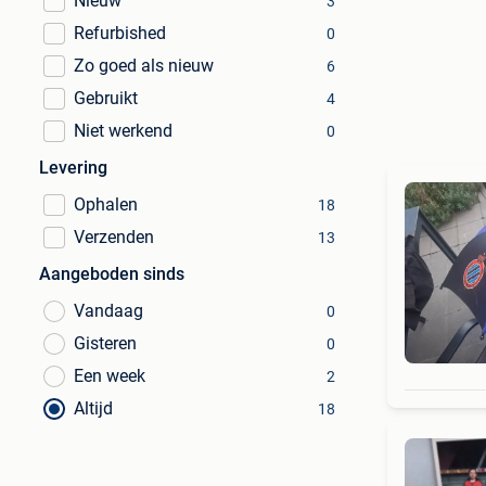
Nieuw
3
Refurbished
0
Zo goed als nieuw
6
Gebruikt
4
Niet werkend
0
Levering
Ophalen
18
Verzenden
13
Aangeboden sinds
Vandaag
0
Gisteren
0
Een week
2
Altijd
18