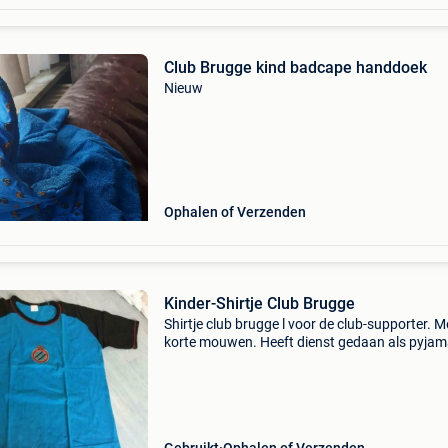
Club Brugge kind badcape handdoek
Nieuw
Ophalen of Verzenden
Kinder-Shirtje Club Brugge
Shirtje club brugge l voor de club-supporter. M
korte mouwen. Heeft dienst gedaan als pyjam
truitje. Oks. 50 Cm l. 59 Cm bekijk ook eens mi
andere zoekertjes voor nog meer brugge spulle
Verz