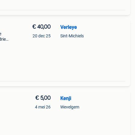
€ 40,00
Verleye
e
20 dec 25
Sint-Michiels
dries
uk
€ 5,00
Kenji
4 mei 26
Wevelgem