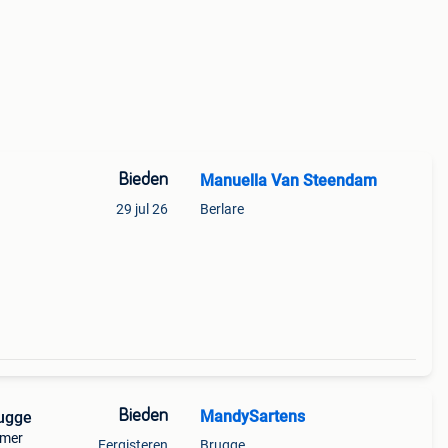
Bieden
Manuella Van Steendam
29 jul 26
Berlare
Bieden
MandySartens
ugge
rmer
Eergisteren
Brugge