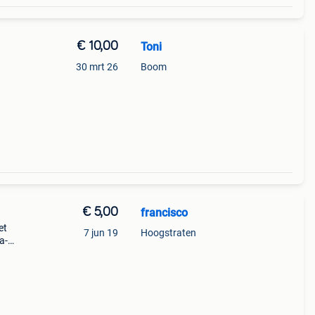
€ 10,00
Toni
30 mrt 26
Boom
€ 5,00
francisco
et
7 jun 19
Hoogstraten
a-
jn
tjes.