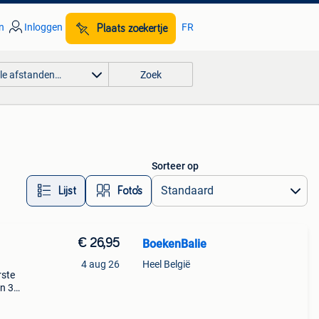
n
Inloggen
FR
Plaats zoekertje
lle afstanden…
Zoek
Sorteer op
Lijst
Foto’s
€ 26,95
BoekenBalie
4 aug 26
Heel België
rste
en 30
ag
m n° 3