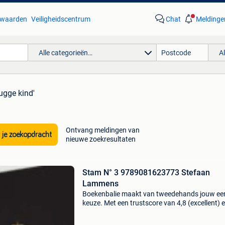
waarden
Veiligheidscentrum
Chat
Meldinge
Alle categorieën…
A
rugge kind'
Ontvang meldingen van
 je zoekopdracht
nieuwe zoekresultaten
Stam N° 3 9789081623773 Stefaan
Lammens
Boekenbalie maakt van tweedehands jouw ee
keuze. Met een trustscore van 4,8 (excellent) 
dagen retour garantie maken we dat iedere d
waar. Bestel direct op onze website! Titel: sta