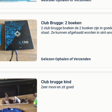
Gebruikt
Ophalen of Verzenden
Club Brugge: 2 boeken
2 club brugge boeken de 2 boeken zijn in goed
staat. Ze kunnen afgehaald worden in sint-an
brugge of opgestuurd worden (+/- 6euro
verzendkosten) • de club (sven vantomme - dr
12/2016 - 330 pag
Gelezen
Ophalen of Verzenden
Club brugge kind
Zeer mooi en zit goed