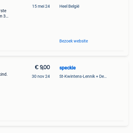
15 mei 24
Heel België
rste
en 30
ag
m n° 3
Bezoek website
€ 9,00
speckie
kind.
30 nov 24
St-Kwintens-Lennik + Deel Roosdaal