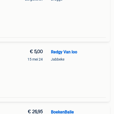
uw en
nen
€ 5,00
Redgy Van loo
15 mei 24
Jabbeke
€ 26,95
BoekenBalie