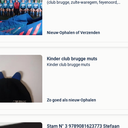
(club brugge, zulte-waregem, feyenoord,
nederlandse nationale ploeg). Namen van vro
kind op de schoen. Destijds kocht ik de schoe
over van een ex-
Nieuw
Ophalen of Verzenden
Kinder club brugge muts
Kinder club brugge muts
Zo goed als nieuw
Ophalen
Stam N° 3 9789081623773 Stefaan