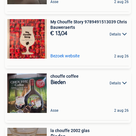
Asse
2 aug 26
My Chouffe Story 9789491513039 Chris
Bauweraerts
€ 13,04
Details
Bezoek website
2 aug 26
chouffe coffee
Bieden
Details
Asse
2 aug 26
la chouffe 2002 glas