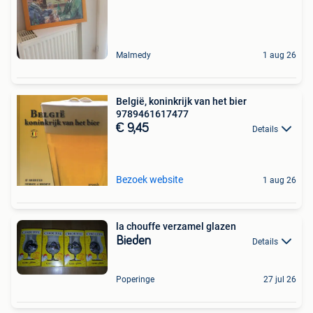
Malmedy
1 aug 26
België, koninkrijk van het bier
9789461617477
€ 9,45
Details
Bezoek website
1 aug 26
la chouffe verzamel glazen
Bieden
Details
Poperinge
27 jul 26