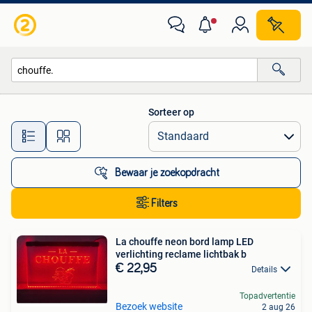
Alle categorieën…
Sorteer op
Alle afstanden…
Bewaar je zoekopdracht
Filters
La chouffe neon bord lamp LED
verlichting reclame lichtbak b
€ 22,95
Details
Topadvertentie
Bezoek website
2 aug 26