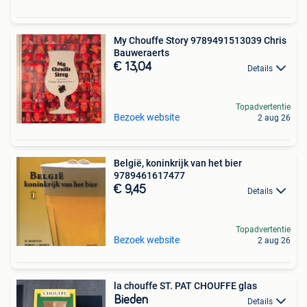
My Chouffe Story 9789491513039 Chris
Bauweraerts
€ 13,04
Details
Topadvertentie
Bezoek website
2 aug 26
België, koninkrijk van het bier
9789461617477
€ 9,45
Details
Topadvertentie
Bezoek website
2 aug 26
la chouffe ST. PAT CHOUFFE glas
Bieden
Details