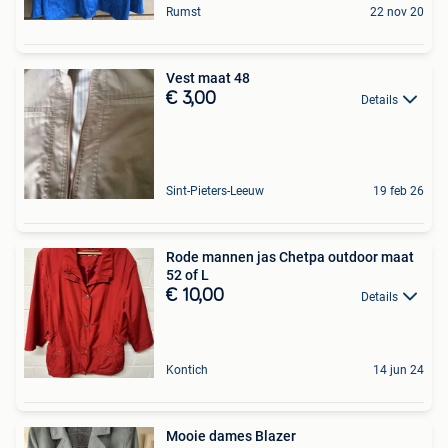
Rumst
22 nov 20
Vest maat 48
€ 3,00
Details
Sint-Pieters-Leeuw
19 feb 26
Rode mannen jas Chetpa outdoor maat
52 of L
€ 10,00
Details
Kontich
14 jun 24
Mooie dames Blazer