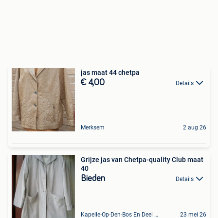
jas maat 44 chetpa
€ 4,00
Details
Merksem
2 aug 26
Grijze jas van Chetpa-quality Club maat
40
Bieden
Details
Kapelle-Op-Den-Bos En Deel Van Zemst
23 mei 26