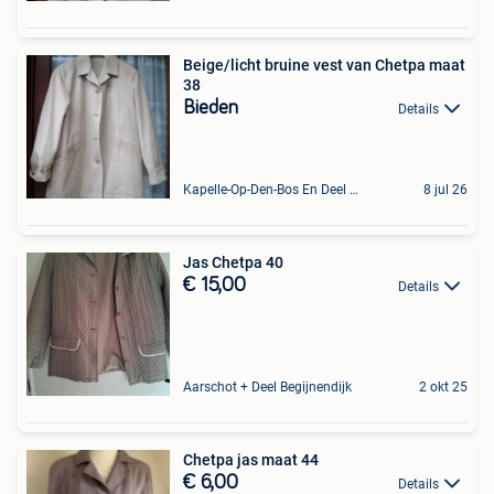
Beige/licht bruine vest van Chetpa maat
38
Bieden
Details
Kapelle-Op-Den-Bos En Deel Van Zemst
8 jul 26
Jas Chetpa 40
€ 15,00
Details
Aarschot + Deel Begijnendijk
2 okt 25
Chetpa jas maat 44
€ 6,00
Details