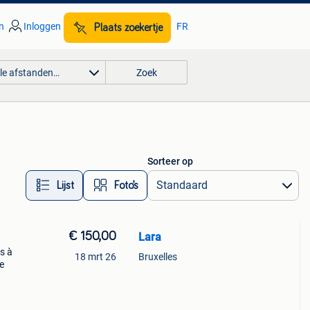
n
Inloggen
FR
Plaats zoekertje
lle afstanden…
Zoek
Sorteer op
Lijst
Foto’s
€ 150,00
Lara
s à
18 mrt 26
Bruxelles
e