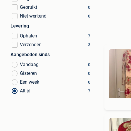
Gebruikt
0
Niet werkend
0
Levering
Ophalen
7
Verzenden
3
Aangeboden sinds
Vandaag
0
Gisteren
0
Een week
0
Altijd
7