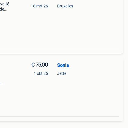
vaillé
18 mrt 26
Bruxelles
 de
ginal
€ 75,00
Sonia
1 okt 25
Jette
e
es 58