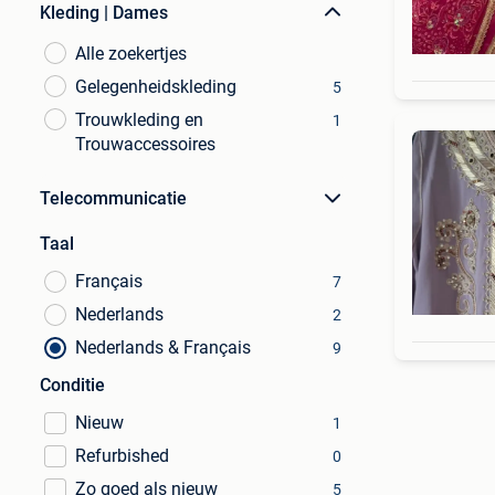
Kleding | Dames
Alle zoekertjes
Gelegenheidskleding
5
Trouwkleding en
1
Trouwaccessoires
Telecommunicatie
Taal
Français
7
Nederlands
2
Nederlands & Français
9
Conditie
Nieuw
1
Refurbished
0
Zo goed als nieuw
5