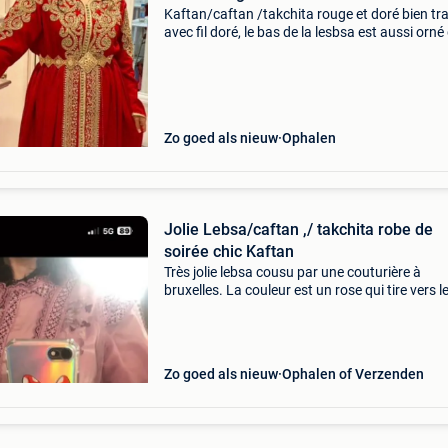
Kaftan/caftan /takchita rouge et doré bien tra
avec fil doré, le bas de la lesbsa est aussi orné
pierre robe de soirée orientale, / marocaine ori
et unique chaque pierre est brillante es
Zo goed als nieuw
Ophalen
Jolie Lebsa/caftan ,/ takchita robe de
soirée chic Kaftan
Très jolie lebsa cousu par une couturière à
bruxelles. La couleur est un rose qui tire vers l
mauve, lilas ✅ tissus magnifiques avec des
manches bien travaillées de aisselles à aissell
cm et lon
Zo goed als nieuw
Ophalen of Verzenden