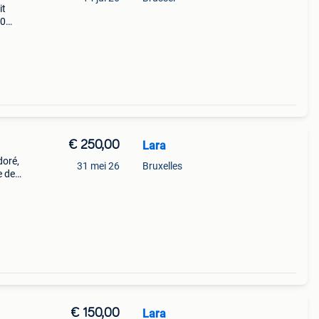
it
00
€ 250,00
Lara
doré,
31 mei 26
Bruxelles
e de
gé
€ 150,00
Lara