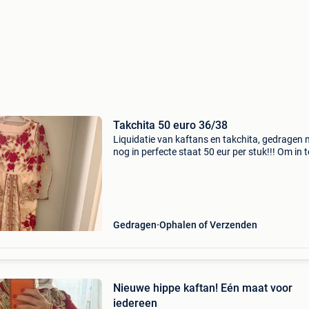
Takchita 50 euro 36/38
Liquidatie van kaftans en takchita, gedragen
nog in perfecte staat 50 eur per stuk!!! Om in t
voeren
Gedragen
Ophalen of Verzenden
Nieuwe hippe kaftan! Eén maat voor
iedereen