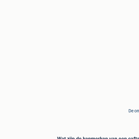
De on
Wat zijn de kenmerken van een cafta