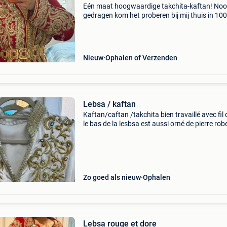
Eén maat hoogwaardige takchita-kaftan! Noo
gedragen kom het proberen bij mij thuis in 10
brussel voor
Nieuw
Ophalen of Verzenden
Lebsa / kaftan
Kaftan/caftan /takchita bien travaillé avec fil 
le bas de la lesbsa est aussi orné de pierre rob
soirée orientale, blanc et doré assez bien char
avec une cape qui cache bien les bras de ai
Zo goed als nieuw
Ophalen
Lebsa rouge et dore