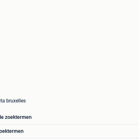
ta bruxelles
de zoektermen
zoektermen