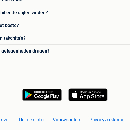
hillende stijlen vinden?
het beste?
n takchita's?
ale gelegenheden dragen?
esvol
Help en info
Voorwaarden
Privacyverklaring