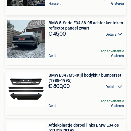
Hasselt
Gisteren
BMW 5-Serie E34 88-95 achter kenteken
reflector paneel zwart
€ 45,00
Details
Topadvertentie
Gent
Gisteren
BMW E34 /M5-stijl bodykit / bumperset
(1988-1995)
€ 800,00
Details
Topadvertentie
Gent
Gisteren
Afdekplaatje dorpel links BMW E34 oe
51131978195