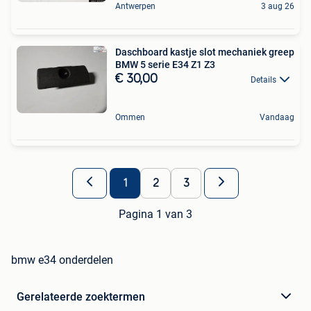
Antwerpen
3 aug 26
Daschboard kastje slot mechaniek greep
BMW 5 serie E34 Z1 Z3
€ 30,00
Details
Ommen
Vandaag
1
2
3
Pagina 1 van 3
bmw e34 onderdelen
Gerelateerde zoektermen