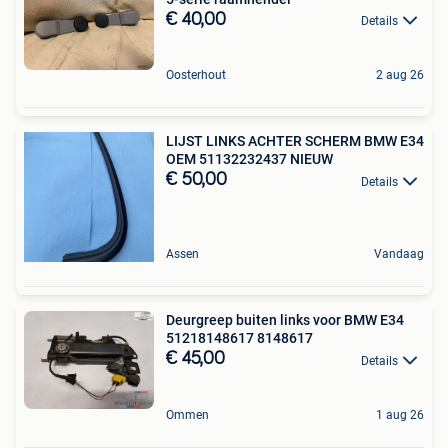
€ 40,00
Details
Oosterhout
2 aug 26
LIJST LINKS ACHTER SCHERM BMW E34
OEM 51132232437 NIEUW
€ 50,00
Details
Assen
Vandaag
Deurgreep buiten links voor BMW E34
51218148617 8148617
€ 45,00
Details
Ommen
1 aug 26