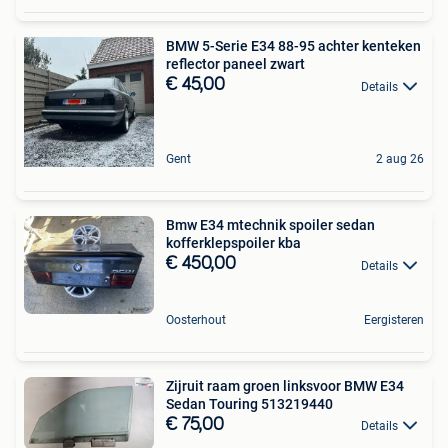
BMW 5-Serie E34 88-95 achter kenteken
reflector paneel zwart
€ 45,00
Details
Gent
2 aug 26
Bmw E34 mtechnik spoiler sedan
kofferklepspoiler kba
€ 450,00
Details
Oosterhout
Eergisteren
Zijruit raam groen linksvoor BMW E34
Sedan Touring 513219440
€ 75,00
Details