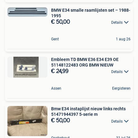
BMW E34 smalle raamlijsten set – 1988-
1995
€ 50,00
Details
Gent
1 aug 26
Embleem TD BMW E36 E34 E39 OE
51148122483 ORG BMW NIEUW
€ 24,99
Details
Assen
Eergisteren
Bmw E34 instaplijst nieuw links rechts
51471944397 5-serie m
€ 50,00
Details
Oosterhout
31 jul 26