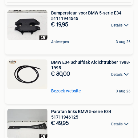
Bumpersteun voor BMW 5-serie E34
51111944545
€ 19,95
Details
Antwerpen
3 aug 26
BMW E34 Schuifdak Afdichtrubber 1988-
1995
€ 80,00
Details
Bezoek website
3 aug 26
Parafan links BMW 5-serie E34
51711946125
€ 49,95
Details