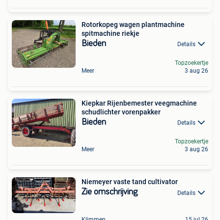
Rotorkopeg wagen plantmachine
spitmachine riekje
Bieden
Details
Topzoekertje
Meer
3 aug 26
Kiepkar Rijenbemester veegmachine
schudlichter vorenpakker
Bieden
Details
Topzoekertje
Meer
3 aug 26
Niemeyer vaste tand cultivator
Zie omschrijving
Details
Klimmen
15 jul 26