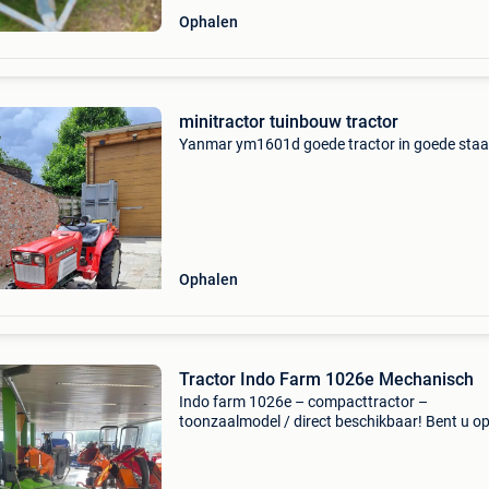
Ophalen
minitractor tuinbouw tractor
Yanmar ym1601d goede tractor in goede staa
Ophalen
Tractor Indo Farm 1026e Mechanisch
Indo farm 1026e – compacttractor –
toonzaalmodel / direct beschikbaar! Bent u o
naar een compacte en krachtige tractor voor
tuinbouw, onderhoud of lichte
landbouwtoepassingen? Deze indo farm 102