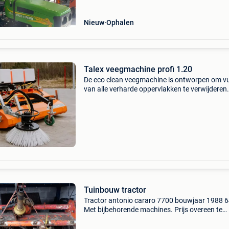
Nieuw
Ophalen
Talex veegmachine profi 1.20
De eco clean veegmachine is ontworpen om vu
van alle verharde oppervlakken te verwijderen. 
ideaal geschikt om pleinen, verkeersroutes en
parkeergelegenheden te vegen die bedekt zijn
straa
Tuinbouw tractor
Tractor antonio cararo 7700 bouwjaar 1988 6
Met bijbehorende machines. Prijs overeen te
komen.