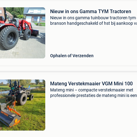
Nieuw in ons Gamma TYM Tractoren
Nieuw in ons gamma tuinbouw tractoren tym
branson handgeschakeld of hst bij aankoop v
tuinbouwtractor 10 % op aanbouw werktuigen
wij zijn officiele dealer van tym en goldoni trac
voor v
Ophalen of Verzenden
Mateng Verstekmaaier VGM Mini 100
Mateng mini – compacte verstekmaaier met
professionele prestaties de mateng mini is een
compacte maar krachtige verstekmaaier,
ontworpen voor het mulchen van gras, zware
vegetatie en struiken tot ø 3-