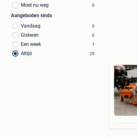
Moet nu weg
0
Aangeboden sinds
Vandaag
0
Gisteren
0
Een week
1
Altijd
29