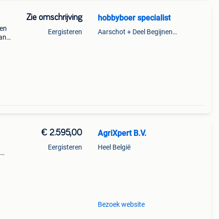
Zie omschrijving
hobbyboer specialist
 en
Eergisteren
Aarschot + Deel Begijnendijk
an
 nb:
toren,
€ 2.595,00
AgriXpert B.V.
Eergisteren
Heel België
Bezoek website