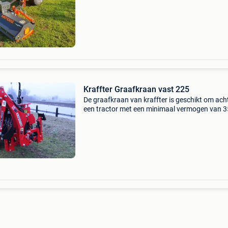
ontworpen voor het mulchen van gras, zware
vegetatie en struiken tot ø 3-
Kraffter Graafkraan vast 225
De graafkraan van kraffter is geschikt om ach
een tractor met een minimaal vermogen van 3
te gebruiken. Het vergemakkelijkt de
werkzaamheden binnen de tuinbouw, landbou
wegenbouw en parken. D