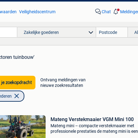
waarden
Veiligheidscentrum
Chat
Meldinge
Zakelijke goederen
A
actoren tuinbouw'
Ontvang meldingen van
 je zoekopdracht
nieuwe zoekresultaten
ederen
Mateng Verstekmaaier VGM Mini 100
Mateng mini – compacte verstekmaaier met
professionele prestaties de mateng mini is een
compacte maar krachtige verstekmaaier,