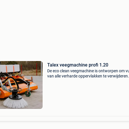
Talex veegmachine profi 1.20
De eco clean veegmachine is ontworpen om vu
van alle verharde oppervlakken te verwijderen. 
ideaal geschikt om pleinen, verkeersroutes en
parkeergelegenheden te vegen die bedekt zijn
straa