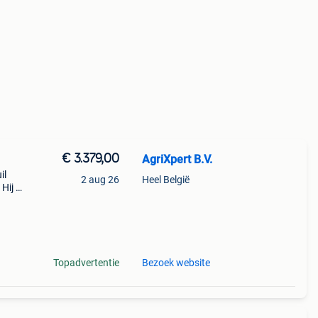
€ 3.379,00
AgriXpert B.V.
il
2 aug 26
Heel België
Hij is
 met
Topadvertentie
Bezoek website