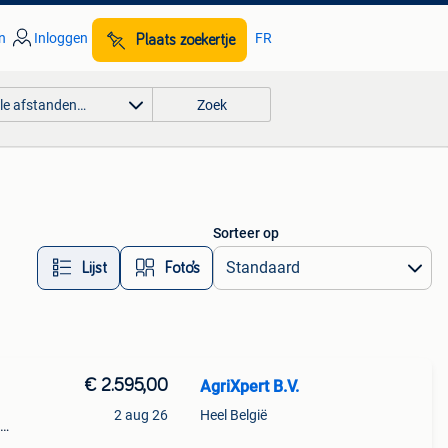
n
Inloggen
FR
Plaats zoekertje
lle afstanden…
Zoek
Sorteer op
Lijst
Foto’s
€ 2.595,00
AgriXpert B.V.
2 aug 26
Heel België