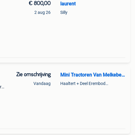
€ 800,00
laurent
2 aug 26
Silly
Zie omschrijving
Mini Tractoren Van Melkebeke
Vandaag
Haaltert + Deel Erembodegem
r
r,