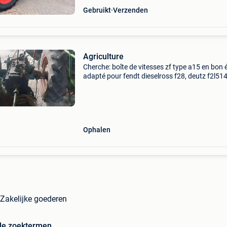
Gebruikt
Verzenden
Agriculture
Cherche: boîte de vitesses zf type a15 en bon 
adapté pour fendt dieselross f28, deutz f2l514
génération) et d&#39;autres marques de ces
années 50.
Ophalen
 Zakelijke goederen
de zoektermen