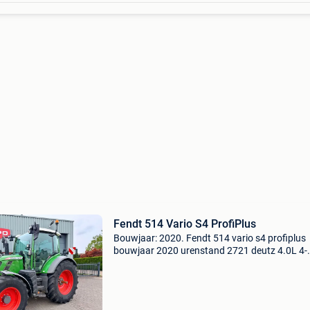
Fendt 514 Vario S4 ProfiPlus
Bouwjaar: 2020. Fendt 514 vario s4 profiplus
bouwjaar 2020 urenstand 2721 deutz 4.0L 4-
cylinder motor max. Vermogen(kw/pk) 110/1
fendt ml90 vario transmissie max. Snelheid(k
50 banden voor 540/6