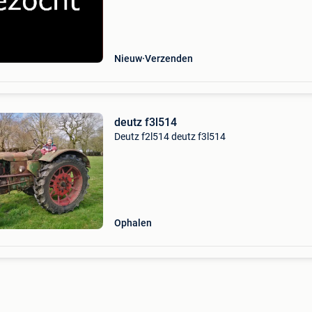
schade, oud en defect, sloper, nieuwstaat gra
alles aanbieden
Nieuw
Verzenden
deutz f3l514
Deutz f2l514 deutz f3l514
Ophalen