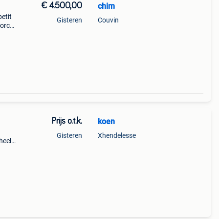
€ 4.500,00
chim
etit
Gisteren
Couvin
force
Prijs o.t.k.
koen
Gisteren
Xhendelesse
heel
 ! Met
ag