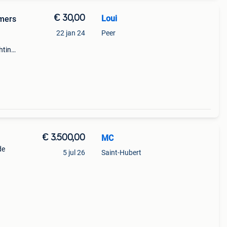
€ 30,00
Loui
imers
22 jan 24
Peer
hting
iet
 een
€ 3.500,00
MC
de
5 jul 26
Saint-Hubert