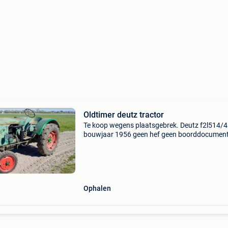
Oldtimer deutz tractor
Te koop wegens plaatsgebrek. Deutz f2l514/
bouwjaar 1956 geen hef geen boorddocument
wel verkoopovereenkomst uiteraard. Start en r
goed. Originele verstelbare achtervelgen. Voo
van dorspo
Ophalen