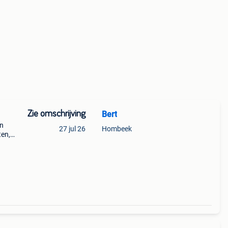
Zie omschrijving
Bert
4n
27 jul 26
Hombeek
en,
ijd
rzien