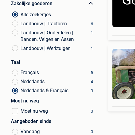
Zakelijke goederen
Alle zoekertjes
Landbouw | Tractoren
6
Landbouw | Onderdelen |
1
Banden, Velgen en Assen
Landbouw | Werktuigen
1
Taal
Français
5
Nederlands
4
Nederlands & Français
9
Moet nu weg
Moet nu weg
0
Aangeboden sinds
Vandaag
0