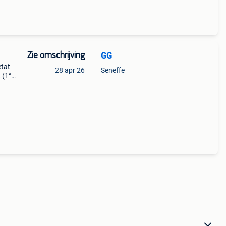
Zie omschrijving
GG
état
28 apr 26
Seneffe
 (1°