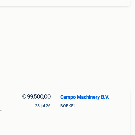
€ 99.500,00
Campo Machinery B.V.
23 jul 26
BOEKEL
50
m/h)