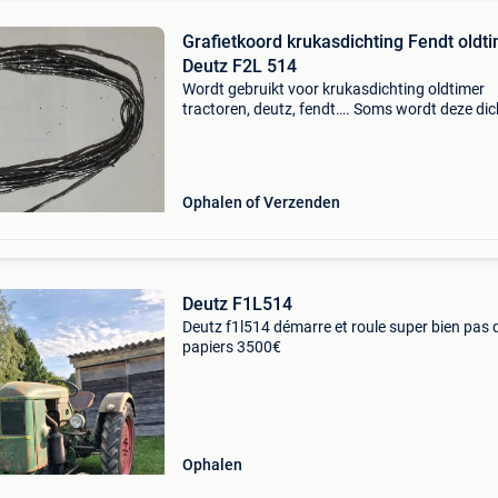
Grafietkoord krukasdichting Fendt oldt
Deutz F2L 514
Wordt gebruikt voor krukasdichting oldtimer
tractoren, deutz, fendt…. Soms wordt deze dic
ook wel labyrintafdichting genoemd, al is dit n
helemaal correct. Er zijn foto’s bijgevoegd van
he
Ophalen of Verzenden
Deutz F1L514
Deutz f1l514 démarre et roule super bien pas 
papiers 3500€
Ophalen