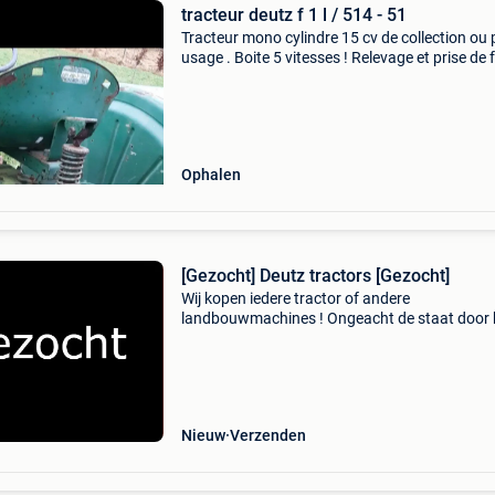
tracteur deutz f 1 l / 514 - 51
Tracteur mono cylindre 15 cv de collection ou p
usage . Boite 5 vitesses ! Relevage et prise de 
ok poulie , roule très bien . Papier
Ophalen
[Gezocht] Deutz tractors [Gezocht]
Wij kopen iedere tractor of andere
landbouwmachines ! Ongeacht de staat door 
nederland / belgie / duitsland / biedt alles aan
schade, oud en defect, sloper, nieuwstaat gra
alles aanbieden
Nieuw
Verzenden