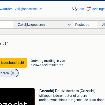
waarden
Veiligheidscentrum
Chat
Meldinge
Zakelijke goederen
A
z 514'
Ontvang meldingen van
 je zoekopdracht
nieuwe zoekresultaten
ederen
[Gezocht] Deutz tractors [Gezocht]
Wij kopen iedere tractor of andere
landbouwmachines ! Ongeacht de staat door 
nederland / belgie / duitsland / biedt alles aan