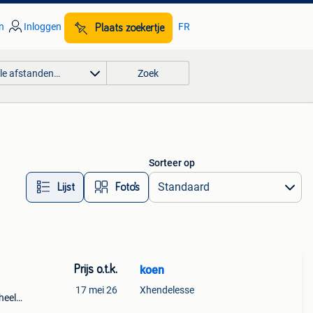
n
Inloggen
FR
Plaats zoekertje
lle afstanden…
Zoek
Sorteer op
Lijst
Foto’s
Prijs o.t.k.
koen
17 mei 26
Xhendelesse
heel
 ! Met