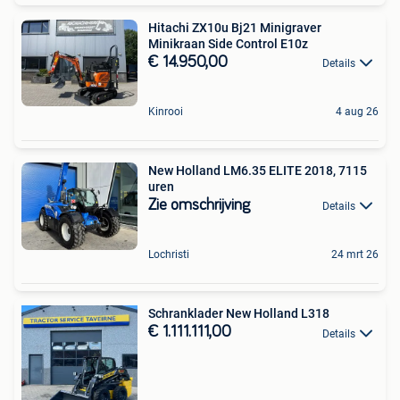
Hitachi ZX10u Bj21 Minigraver
Minikraan Side Control E10z
€ 14.950,00
Details
Kinrooi
4 aug 26
New Holland LM6.35 ELITE 2018, 7115
uren
Zie omschrijving
Details
Lochristi
24 mrt 26
Schranklader New Holland L318
€ 1.111.111,00
Details