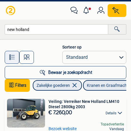
Machines en Bouw | Kranen en Graafmachines
Sorteer op
Alle afstanden…
Bewaar je zoekopdracht
Filters
Zakelijke goederen
Kranen en Graafmachin
Veiling: Verreiker New Holland LM410
Diesel 2800kg 2003
€ 7.260,00
Details
Topadvertentie
Bezoek website
Vandaag