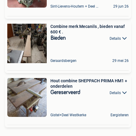
Sint-Lievens-Houtem + Deel Oombergen
29 jun 26
Combine merk Mecanils , bieden vanaf
600 € .
Bieden
Details
Geraardsbergen
29 mei 26
Hout combine SHEPPACH PRIMA HM1 +
onderdelen
Gereserveerd
Details
Gistel+Deel Westkerke
Eergisteren