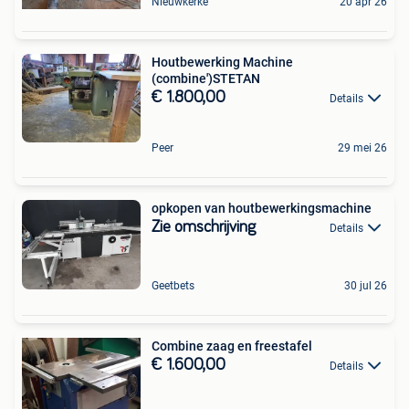
Nieuwkerke
20 apr 26
Houtbewerking Machine
(combine')STETAN
€ 1.800,00
Details
Peer
29 mei 26
opkopen van houtbewerkingsmachine
Zie omschrijving
Details
Geetbets
30 jul 26
Combine zaag en freestafel
€ 1.600,00
Details