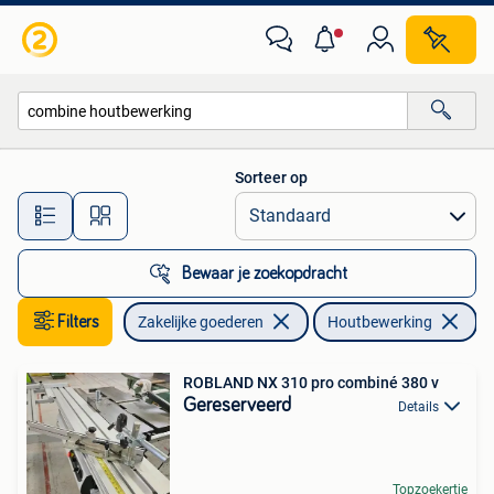
Machines en Bouw | Houtbewerking
Sorteer op
Alle afstanden…
Bewaar je zoekopdracht
Filters
Zakelijke goederen
Houtbewerking
Ve
ROBLAND NX 310 pro combiné 380 v
Gereserveerd
Details
Topzoekertje