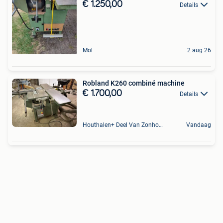
€ 1.250,00
Details
Mol
2 aug 26
Robland K260 combiné machine
€ 1.700,00
Details
Houthalen+ Deel Van Zonhoven En Zolder
Vandaag