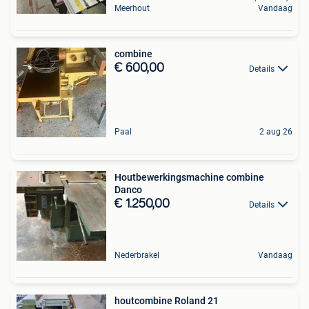
Meerhout
Vandaag
combine
€ 600,00
Details
Paal
2 aug 26
Houtbewerkingsmachine combine
Danco
€ 1.250,00
Details
Nederbrakel
Vandaag
houtcombine Roland 21