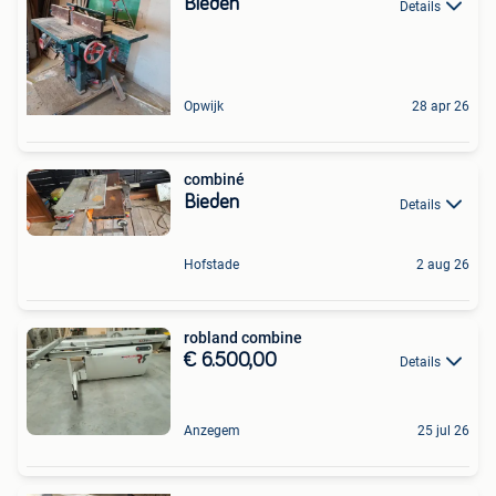
Bieden
Details
Opwijk
28 apr 26
combiné
Bieden
Details
Hofstade
2 aug 26
robland combine
€ 6.500,00
Details
Anzegem
25 jul 26