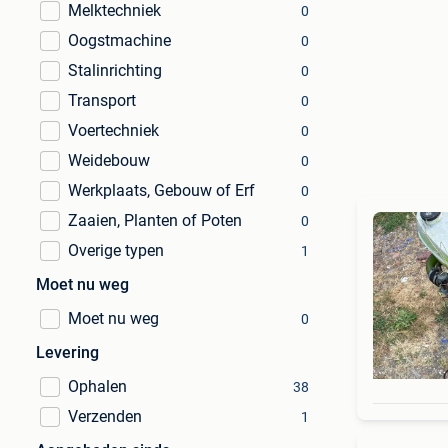
Melktechniek
0
Oogstmachine
0
Stalinrichting
0
Transport
0
Voertechniek
0
Weidebouw
0
Werkplaats, Gebouw of Erf
0
Zaaien, Planten of Poten
0
Overige typen
1
Moet nu weg
Moet nu weg
0
Levering
Ophalen
38
Verzenden
1