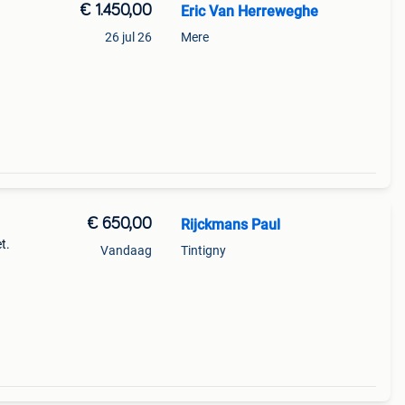
€ 1.450,00
Eric Van Herreweghe
26 jul 26
Mere
€ 650,00
Rijckmans Paul
t.
Vandaag
Tintigny