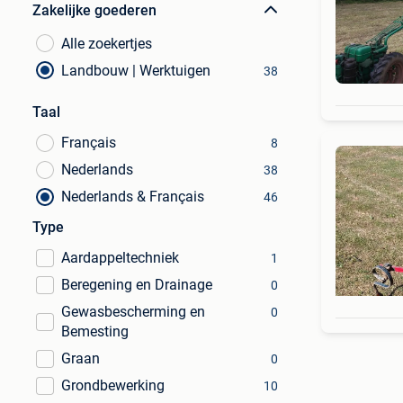
Zakelijke goederen
Alle zoekertjes
Landbouw | Werktuigen
38
Taal
Français
8
Nederlands
38
Nederlands & Français
46
Type
Aardappeltechniek
1
Beregening en Drainage
0
Gewasbescherming en
0
Bemesting
Graan
0
Grondbewerking
10