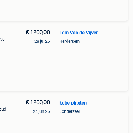
€ 1.200,00
Tom Van de Vijver
650
28 jul 26
Herdersem
€ 1.200,00
kobe pinxten
houd
24 jun 26
Londerzeel