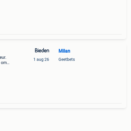
Bieden
Milan
eur.
1 aug 26
Geetbets
n om