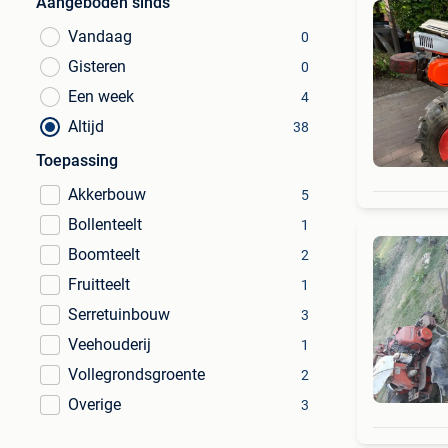
Aangeboden sinds
Vandaag
0
Gisteren
0
Een week
4
Altijd
38
Toepassing
Akkerbouw
5
Bollenteelt
1
Boomteelt
2
Fruitteelt
1
Serretuinbouw
3
Veehouderij
1
Vollegrondsgroente
2
Overige
3