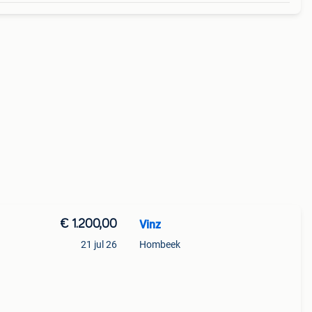
€ 1.200,00
Vinz
21 jul 26
Hombeek