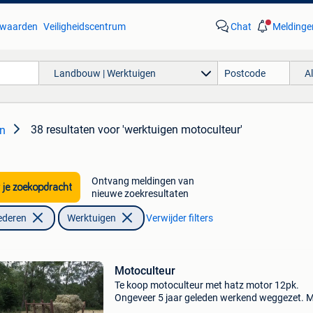
waarden
Veiligheidscentrum
Chat
Meldinge
Landbouw | Werktuigen
A
38 resultaten
voor 'werktuigen motoculteur'
en
Ontvang meldingen van
 je zoekopdracht
nieuwe zoekresultaten
ederen
Werktuigen
Verwijder filters
Motoculteur
Te koop motoculteur met hatz motor 12pk.
Ongeveer 5 jaar geleden werkend weggezet. 
ploeg en kar.