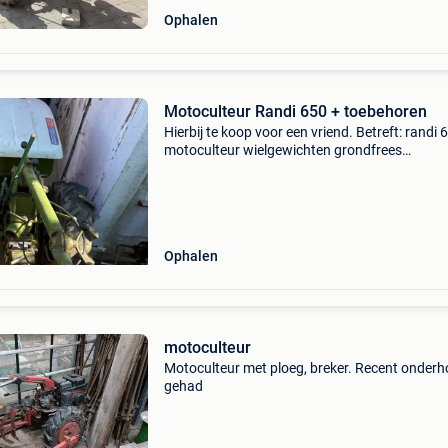
Ophalen
Motoculteur Randi 650 + toebehoren
Hierbij te koop voor een vriend. Betreft: randi 
motoculteur wielgewichten grondfrees
aardappelrooier cultivator alles in proper
onderhouden staat buiten de dichting van het
linkerwiel. Deze moet v
Ophalen
motoculteur
Motoculteur met ploeg, breker. Recent onder
gehad