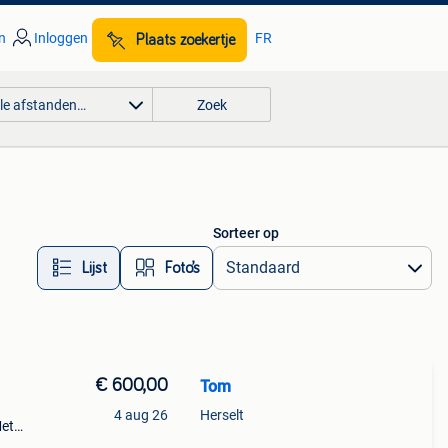
n
Inloggen
FR
Plaats zoekertje
lle afstanden…
Zoek
Sorteer op
Lijst
Foto’s
€ 600,00
Tom
4 aug 26
Herselt
Met