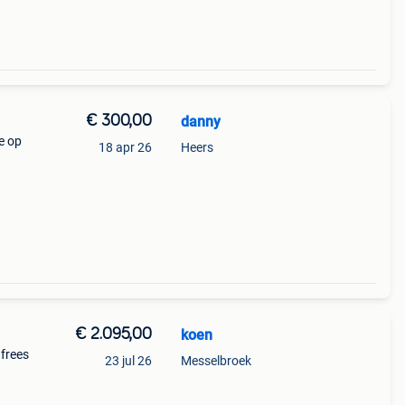
€ 300,00
danny
e op
18 apr 26
Heers
€ 2.095,00
koen
 frees
23 jul 26
Messelbroek