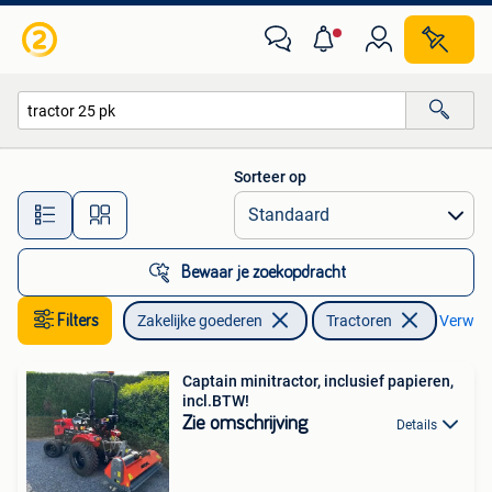
Landbouw | Tractoren
Sorteer op
Alle afstanden…
Bewaar je zoekopdracht
Filters
Zakelijke goederen
Tractoren
Verwijde
Captain minitractor, inclusief papieren,
incl.BTW!
Zie omschrijving
Details