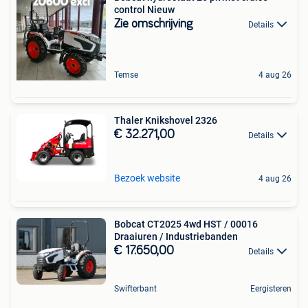
control Nieuw
Zie omschrijving
Details
Temse
4 aug 26
Thaler Knikshovel 2326
€ 32.271,00
Details
Bezoek website
4 aug 26
Bobcat CT2025 4wd HST / 00016
Draaiuren / Industriebanden
€ 17.650,00
Details
Swifterbant
Eergisteren