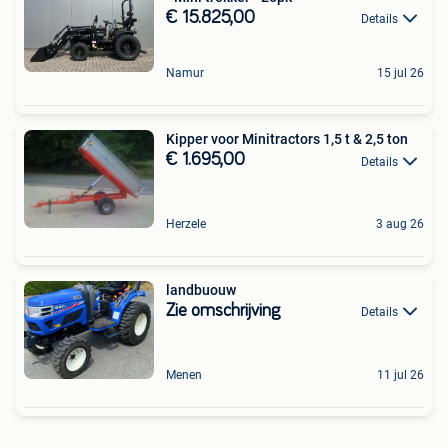
€ 15.825,00
Details
Namur
15 jul 26
Kipper voor Minitractors 1,5 t & 2,5 ton
€ 1.695,00
Details
Herzele
3 aug 26
landbuouw
Zie omschrijving
Details
Menen
11 jul 26