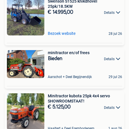
Swenson S1525 knikdhovel
25pk/18.5KW
€ 14.995,00
Details
Bezoek website
28 jul 26
minitractor en/of frees
Bieden
Details
Aarschot + Deel Begijnendijk
29 jul 26
Minitractor kubota 25pk 4x4 servo
SHOWROOMSTAAT!
€ 5.125,00
Details
Haaltert + Deel Erembodegem
1 aug 26