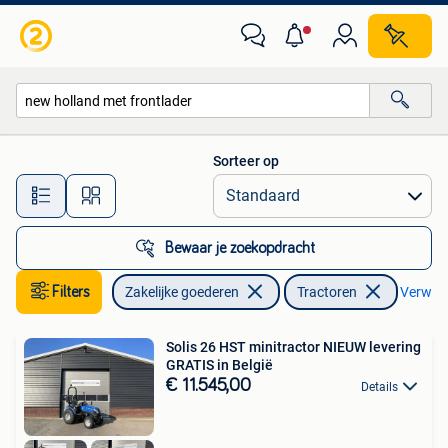
Landbouw | Tractoren
Sorteer op
Alle afstanden…
Bewaar je zoekopdracht
Filters
Zakelijke goederen
Tractoren
Verwijde
Solis 26 HST minitractor NIEUW levering
GRATIS in België
€ 11.545,00
Details