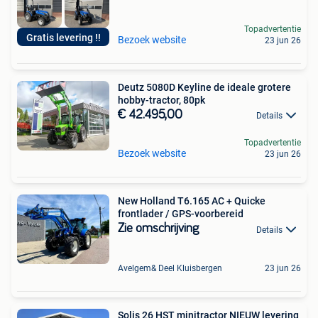
Topadvertentie
Gratis levering !!
Bezoek website
23 jun 26
Deutz 5080D Keyline de ideale grotere
hobby-tractor, 80pk
€ 42.495,00
Details
Topadvertentie
Bezoek website
23 jun 26
New Holland T6.165 AC + Quicke
frontlader / GPS-voorbereid
Zie omschrijving
Details
Avelgem& Deel Kluisbergen
23 jun 26
Solis 26 HST minitractor NIEUW levering