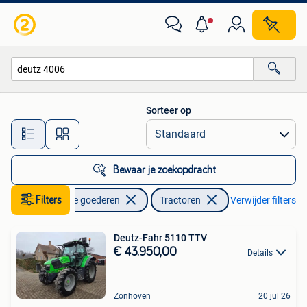
Landbouw | Tractoren
Sorteer op
Alle afstanden…
Bewaar je zoekopdracht
Filters
Zakelijke goederen
Tractoren
Verwijder filters
Deutz-Fahr 5110 TTV
€ 43.950,00
Details
Zonhoven
20 jul 26