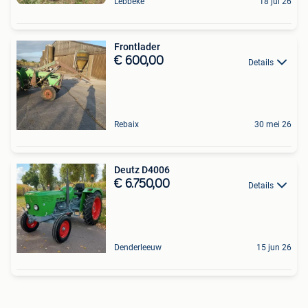
Lebbeke
18 jul 26
Frontlader
€ 600,00
Details
Rebaix
30 mei 26
Deutz D4006
€ 6.750,00
Details
Denderleeuw
15 jun 26