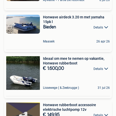
Honwave airdeck 3.20 m met yamaha
15pk l
Bieden
Details
Maaseik
26 apr 26
Ideaal om mee te nemen op vakantie,
Honwave rubberboot
€ 1.600,00
Details
Lissewege ( & Zeebrugge )
31 jul 26
Honwave rubberboot accessoire
elektrische luchtpomp 12v
€ 149,95
Details