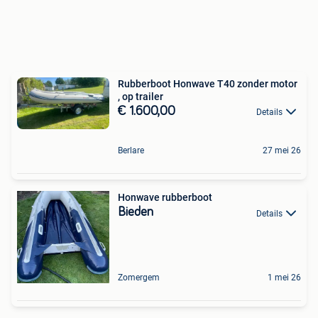
Rubberboot Honwave T40 zonder motor
, op trailer
€ 1.600,00
Details
Berlare
27 mei 26
Honwave rubberboot
Bieden
Details
Zomergem
1 mei 26