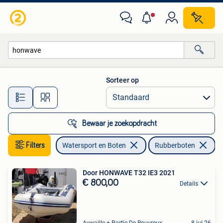
Rubberboten
Sorteer op
Alle afstanden…
Bewaar je zoekopdracht
Filters
Watersport en Boten
Rubberboten
Ve
Door HONWAVE T32 IE3 2021
€ 800,00
Details
Aywaille + Partie De Rouvreux
8 jul 26