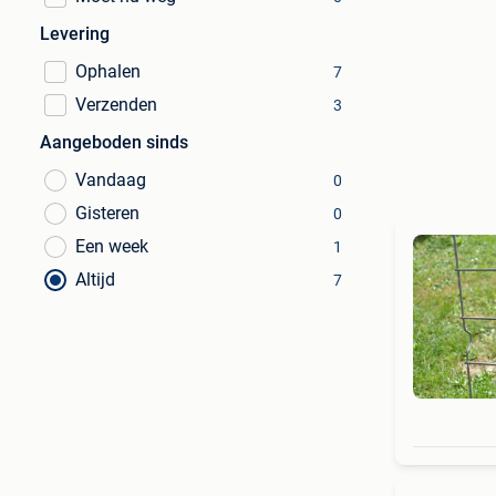
Levering
Ophalen
7
Verzenden
3
Aangeboden sinds
Vandaag
0
Gisteren
0
Een week
1
Altijd
7