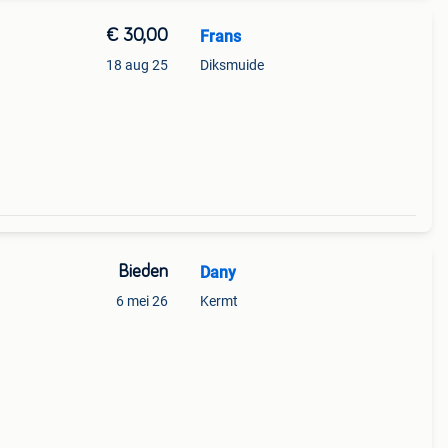
€ 30,00
Frans
18 aug 25
Diksmuide
Bieden
Dany
6 mei 26
Kermt