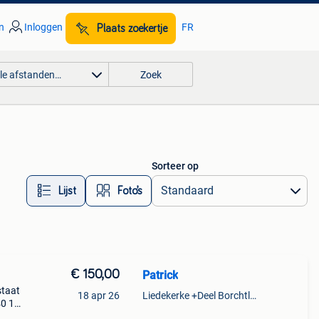
n
Inloggen
FR
Plaats zoekertje
lle afstanden…
Zoek
Sorteer op
Lijst
Foto’s
€ 150,00
Patrick
staat
18 apr 26
Liedekerke +Deel Borchtlombeek
0 1