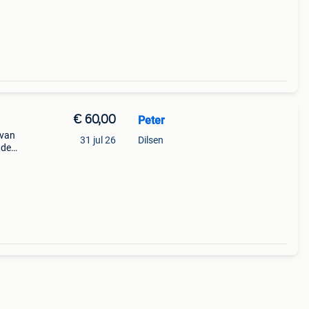
€ 60,00
Peter
 van
31 jul 26
Dilsen
 de
 100