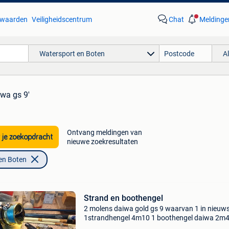
waarden
Veiligheidscentrum
Chat
Meldinge
Watersport en Boten
A
iwa gs 9'
Ontvang meldingen van
 je zoekopdracht
nieuwe zoekresultaten
en Boten
Strand en boothengel
2 molens daiwa gold gs 9 waarvan 1 in nieuw
1strandhengel 4m10 1 boothengel daiwa 2m4
visbak arca