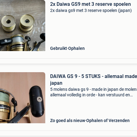
2x Daiwa GS9 met 3 reserve spoelen
2x daiwa gs9 met 3 reserve spoelen (japan)
Gebruikt
Ophalen
DAIWA GS 9 - 5 STUKS - allemaal made
japan
5 molens daiwa gs 9 - made in japan de molens
allemaal volledig in orde - kan verstuurd en
afgehaald worden - vraagprijs = 4o € per mole
indien gewenst heb nog 1 reserve spoel ( 10 € 
Zo goed als nieuw
Ophalen of Verzenden