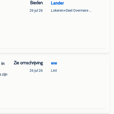
Bieden
Lander
26 jul 26
Lokeren+Deel Overmere En Zele
Zie omschrijving
ww
 in
26 jul 26
Lint
 zijn
n
)