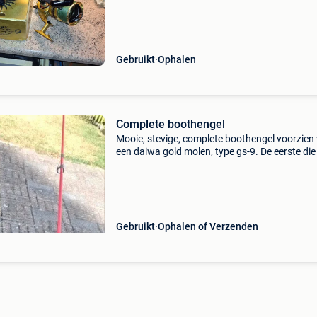
Gebruikt
Ophalen
Complete boothengel
Mooie, stevige, complete boothengel voorzien
een daiwa gold molen, type gs-9. De eerste die
vraagprijs geeft krijgt er een nieuwe spoel met
meter 0,60mm vislijn gratis bij. Kijk zeker bij m
Gebruikt
Ophalen of Verzenden