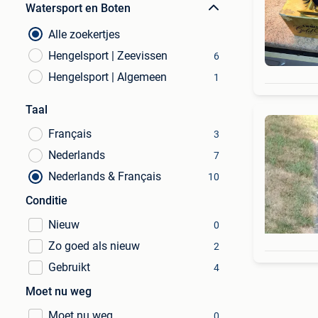
Watersport en Boten
Alle zoekertjes
Hengelsport | Zeevissen
6
Hengelsport | Algemeen
1
Taal
Français
3
Nederlands
7
Nederlands & Français
10
Conditie
Nieuw
0
Zo goed als nieuw
2
Gebruikt
4
Moet nu weg
Moet nu weg
0