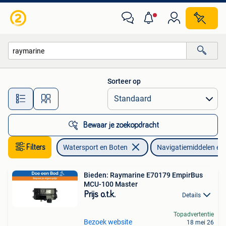
Navigatiemiddelen en Scheepselektronica
Sorteer op
Alle afstanden…
Bewaar je zoekopdracht
Filters
Watersport en Boten
Navigatiemiddelen en
Bieden: Raymarine E70179 EmpirBus
MCU-100 Master
Prijs o.t.k.
Details
Topadvertentie
Bezoek website
18 mei 26