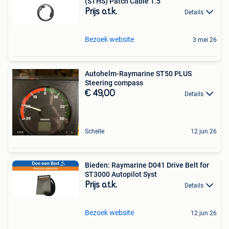
(STHS) Patch Cable 1.5
Prijs o.t.k.
Details
Bezoek website
3 mei 26
Autohelm-Raymarine ST50 PLUS
Steering compass
€ 49,00
Details
Schelle
12 jun 26
Bieden: Raymarine D041 Drive Belt for
ST3000 Autopilot Syst
Prijs o.t.k.
Details
Bezoek website
12 jun 26