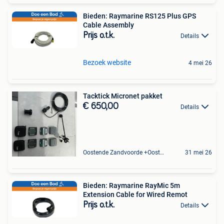
Bieden: Raymarine RS125 Plus GPS
Cable Assembly
Prijs o.t.k.
Details
Bezoek website
4 mei 26
Tacktick Micronet pakket
€ 650,00
Details
Oostende Zandvoorde +Oostende
31 mei 26
Bieden: Raymarine RayMic 5m
Extension Cable for Wired Remot
Prijs o.t.k.
Details