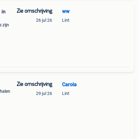
Zie omschrijving
ww
 in
26 jul 26
Lint
 zijn
n
)
Zie omschrijving
Carola
phalen
29 jul 26
Lint