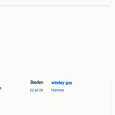
Bieden
windey guy
8
22 jul 26
Hamme