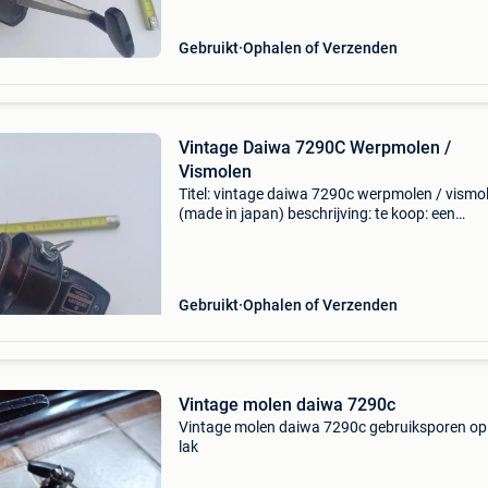
Gebruikt
Ophalen of Verzenden
Vintage Daiwa 7290C Werpmolen /
Vismolen
Titel: vintage daiwa 7290c werpmolen / vismo
(made in japan) beschrijving: te koop: een
oerdegelijke vintage daiwa 7290c
spinning/werpmolen van japanse makelij.
Specificaties: merk / model: daiwa 7
Gebruikt
Ophalen of Verzenden
Vintage molen daiwa 7290c
Vintage molen daiwa 7290c gebruiksporen op
lak