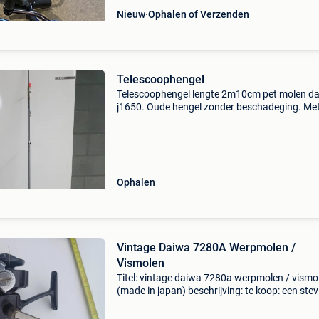
Nieuw
Ophalen of Verzenden
Telescoophengel
Telescoophengel lengte 2m10cm pet molen d
j1650. Oude hengel zonder beschadeging. Me
transportzakje 15euro
Ophalen
Vintage Daiwa 7280A Werpmolen /
Vismolen
Titel: vintage daiwa 7280a werpmolen / vismo
(made in japan) beschrijving: te koop: een stev
vintage daiwa 7280a spinning/werpmolen uit
bekende &#39;silver/black series&#39; van d