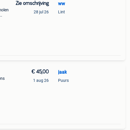
Zie omschrijving
ww
molen
28 jul 26
Lint
20 €
€ 45,00
jaak
ens
1 aug 26
Puurs