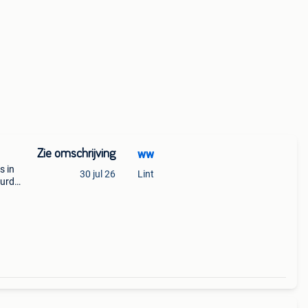
Zie omschrijving
ww
s in
30 jul 26
Lint
uurd