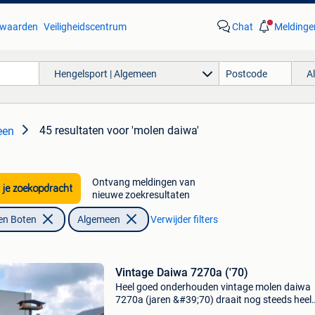
waarden
Veiligheidscentrum
Chat
Meldinge
Hengelsport | Algemeen
A
45 resultaten
voor 'molen daiwa'
een
Ontvang meldingen van
 je zoekopdracht
nieuwe zoekresultaten
en Boten
Algemeen
Verwijder filters
Vintage Daiwa 7270a ('70)
Heel goed onderhouden vintage molen daiwa
7270a (jaren &#39;70) draait nog steeds heel
soepel