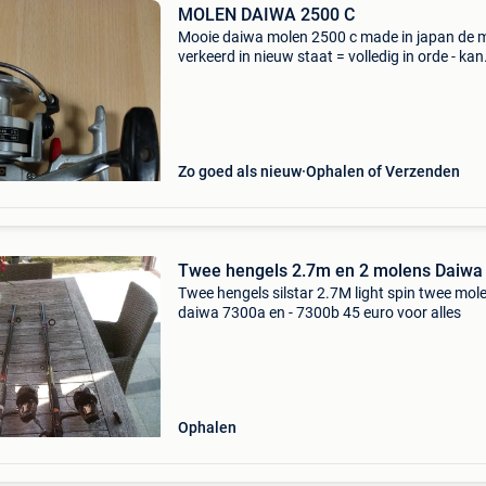
MOLEN DAIWA 2500 C
Mooie daiwa molen 2500 c made in japan de 
verkeerd in nieuw staat = volledig in orde - kan
verstuurd en afgehaald worden - vaste prijs = 
indien gewenst heb er 2 van
Zo goed als nieuw
Ophalen of Verzenden
Twee hengels 2.7m en 2 molens Daiwa
Twee hengels silstar 2.7M light spin twee mol
daiwa 7300a en - 7300b 45 euro voor alles
Ophalen