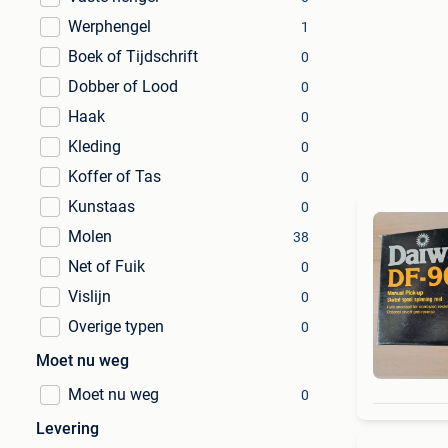
Werphengel
1
Boek of Tijdschrift
0
Dobber of Lood
0
Haak
0
Kleding
0
Koffer of Tas
0
Kunstaas
0
Molen
38
Net of Fuik
0
Vislijn
0
Overige typen
0
Moet nu weg
Moet nu weg
0
Levering