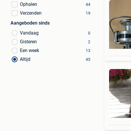
Ophalen
44
Verzenden
19
Aangeboden sinds
Vandaag
0
Gisteren
2
Een week
13
Altijd
45