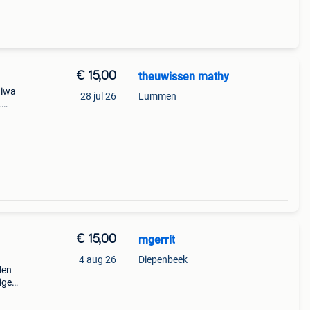
€ 15,00
theuwissen mathy
aiwa
28 jul 26
Lummen
t
€ 15,00
mgerrit
4 aug 26
Diepenbeek
len
ige
 de
aiwa