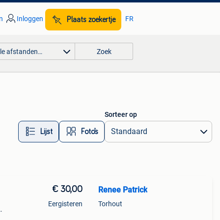
n
Inloggen
FR
Plaats zoekertje
lle afstanden…
Zoek
Sorteer op
Lijst
Foto’s
€ 30,00
Renee Patrick
Eergisteren
Torhout