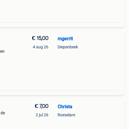
€ 15,00
mgerrit
4 aug 26
Diepenbeek
len
€ 7,00
Christa
 de
2 jul 26
Roeselare