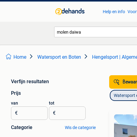
Help en info
Voor
Home
Watersport en Boten
Hengelsport | Algem
Verfijn resultaten
Bewaar
Prijs
Watersport 
van
tot
€
€
Categorie
Wis de categorie