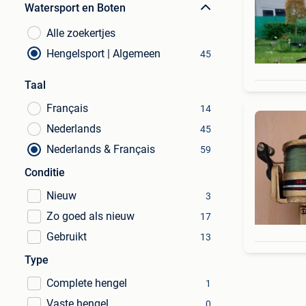
Watersport en Boten
Alle zoekertjes
Hengelsport | Algemeen
45
Taal
Français
14
Nederlands
45
Nederlands & Français
59
Conditie
Nieuw
3
Zo goed als nieuw
17
Gebruikt
13
Type
Complete hengel
1
Vaste hengel
0