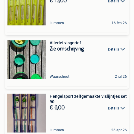
€ 13,00
Details
Lummen
16 feb 26
Allerlei visgerief
Zie omschrijving
Details
Waarschoot
2 jul 26
Hengelsport zelfgemaakte vislijntjes set
90
€ 6,00
Details
Lummen
26 apr 26