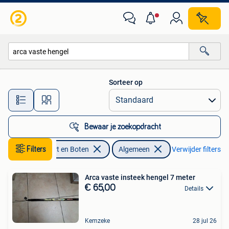
Hengelsport | Algemeen
Sorteer op
Alle afstanden…
Bewaar je zoekopdracht
Watersport en Boten
Filters
Algemeen
Verwijder filters
Arca vaste insteek hengel 7 meter
€ 65,00
Details
Kemzeke
28 jul 26