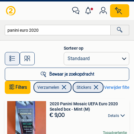
Stickers
Sorteer op
Alle afstanden…
Bewaar je zoekopdracht
Filters
Verzamelen
Stickers
Verwijder filters
2020 Panini Mosaic UEFA Euro 2020
Sealed box - Mint (M)
€ 9,00
Details
Topadvertentie