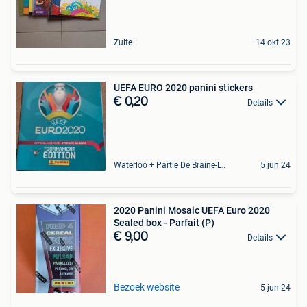
Zulte
14 okt 23
UEFA EURO 2020 panini stickers
€ 0,20
Details
Waterloo + Partie De Braine-L'Alleud, De Ohain
5 jun 24
2020 Panini Mosaic UEFA Euro 2020
Sealed box - Parfait (P)
€ 9,00
Details
Bezoek website
5 jun 24