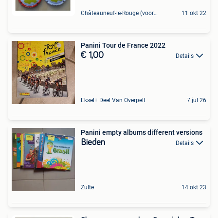
Châteauneuf-le-Rouge (voorheen Veurne)
11 okt 22
Panini Tour de France 2022
€ 1,00
Details
Eksel+ Deel Van Overpelt
7 jul 26
Panini empty albums different versions
Bieden
Details
Zulte
14 okt 23