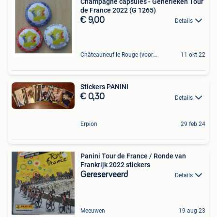
Champagne capsules - Generieken Tour
de France 2022 (G 1265)
€ 9,00
Details
Châteauneuf-le-Rouge (voorheen Veurne)
11 okt 22
Stickers PANINI
€ 0,30
Details
Erpion
29 feb 24
Panini Tour de France / Ronde van
Frankrijk 2022 stickers
Gereserveerd
Details
Meeuwen
19 aug 23