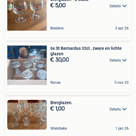
€ 5,00
Details
Bredene
3 apr 26
6x St Bernardus 33cl , zware en lichte
glazen
€ 30,00
Details
Ronse
5 nov 23
Bierglazen.
€ 1,00
Details
Wielsbeke
1 jan 26