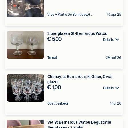
Vise + Partie De Bombaye,Hac- Court, Hermalle-Ss-Argenteau
10 apr 25
2 bierglazen St-Bernardus Watou
€ 5,00
Details
Ternat
29 mrt 26
Chimay, st Bernardus, kl Omer, Orval
glazen
€ 1,00
Details
Oostrozebeke
1 jul 26
Set St Bernardus Watou Degustatie
Bierglazen - 2 stuks