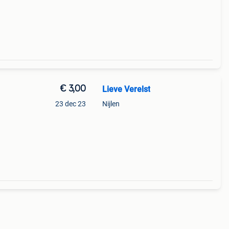
€ 3,00
Lieve Verelst
23 dec 23
Nijlen