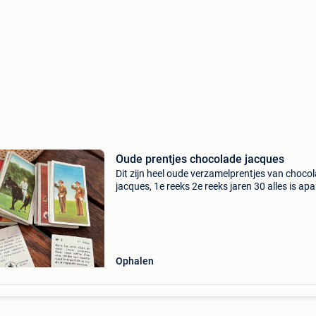
Oude prentjes chocolade jacques
Dit zijn heel oude verzamelprentjes van choco
jacques, 1e reeks 2e reeks jaren 30 alles is apa
krijgen, geen album dus interessant voor wie 
tekort heeft….(Vanaf 1 euro/prentje)
Ophalen