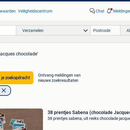
waarden
Veiligheidscentrum
Chat
Meldinge
Verzamelen
A
 jacques chocolade'
Ontvang meldingen van
 je zoekopdracht
nieuwe zoekresultaten
38 prentjes Sabena (chocolade Jacque
38 prentjes sabena, uit reeks chocolade jacqu