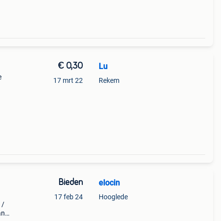
€ 0,30
Lu
e
17 mrt 22
Rekem
Bieden
elocin
17 feb 24
Hooglede
 /
an