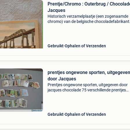
Prentje/Chromo : Outerbrug / Chocolad
Jacques
Historisch verzamelplaatje (een zogenaamde
chromo) van de belgische chocoladefabrikant
chocolade jacques. Het gaat om specifiek kaar
nummer 189 uit de reeks "leerrijke chromo&#39
Gebruikt
Ophalen of Verzenden
prentjes ongewone sporten, uitgegeve
door Jacques
Prentjes ongewone sporten, uitgegeven door
jacques chocolade 75 verschillende prentjes
conditie: gebruikt levering: ophalen, verzenden
Gebruikt
Ophalen of Verzenden