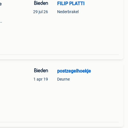
Bieden
FILIP PLATTI
e
29 jul 26
Nederbrakel
tje
;s" (
Bieden
postzegelhoekje
n
1 apr 19
Deurne