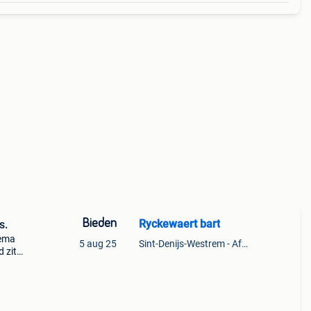
Bieden
Ryckewaert bart
s.
hema
5 aug 25
Sint-Denijs-Westrem - Afsnee
 zit