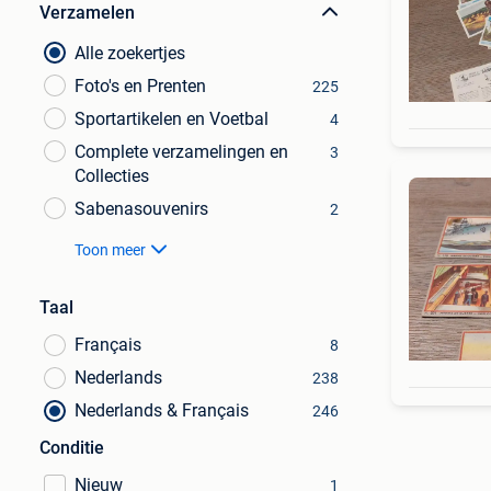
Verzamelen
Alle zoekertjes
Foto's en Prenten
225
Sportartikelen en Voetbal
4
Complete verzamelingen en
3
Collecties
Sabenasouvenirs
2
Toon meer
Taal
Français
8
Nederlands
238
Nederlands & Français
246
Conditie
Nieuw
1