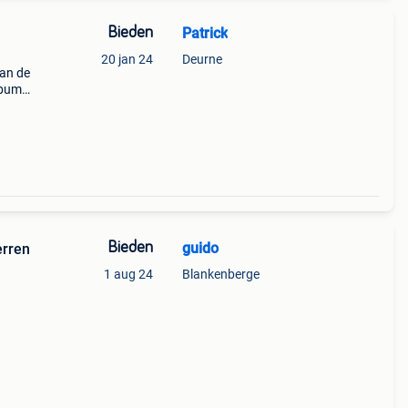
Bieden
Patrick
20 jan 24
Deurne
van de
lbum
Bieden
guido
erren
1 aug 24
Blankenberge