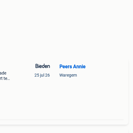
Bieden
Peers Annie
lade
25 jul 26
Waregem
rt te
wat