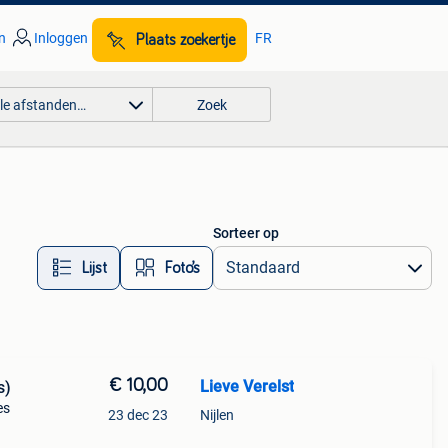
n
Inloggen
FR
Plaats zoekertje
lle afstanden…
Zoek
Sorteer op
Lijst
Foto’s
€ 10,00
Lieve Verelst
s)
es
23 dec 23
Nijlen