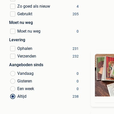
Zo goed als nieuw
4
Gebruikt
205
Moet nu weg
Moet nu weg
0
Levering
Ophalen
231
Verzenden
232
Aangeboden sinds
Vandaag
0
Gisteren
0
Een week
0
Altijd
238