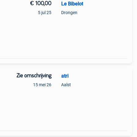
€ 100,00
Le Bibelot
5 jul 25
Drongen
Zie omschrijving
atri
15 mei 26
Aalst