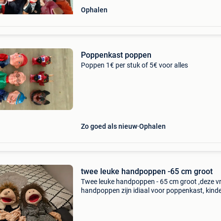
Ophalen
Poppenkast poppen
Poppen 1€ per stuk of 5€ voor alles
Zo goed als nieuw
Ophalen
twee leuke handpoppen -65 cm groot
Twee leuke handpoppen - 65 cm groot ,deze vr
handpoppen zijn idiaal voor poppenkast, kind
opvang , basisschool, vertelactiviteiten,of ge
als leuke decoratie.ze hebben een vriendelijke 