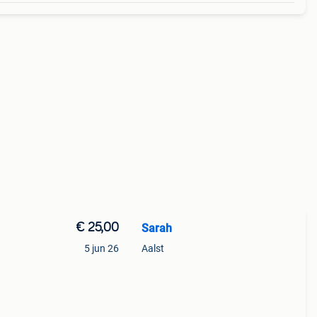
€ 25,00
Sarah
5 jun 26
Aalst