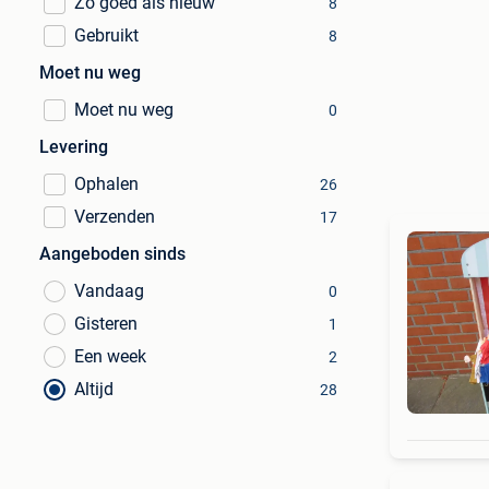
Zo goed als nieuw
8
Gebruikt
8
Moet nu weg
Moet nu weg
0
Levering
Ophalen
26
Verzenden
17
Aangeboden sinds
Vandaag
0
Gisteren
1
Een week
2
Altijd
28