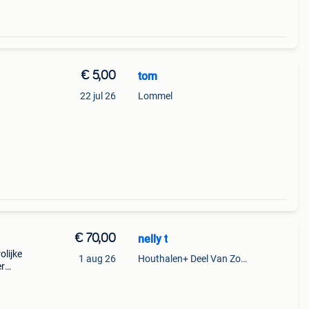
€ 5,00
tom
22 jul 26
Lommel
€ 70,00
nelly t
olijke
1 aug 26
Houthalen+ Deel Van Zonhoven En Zolder
er
woon
uits