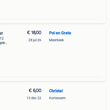
€ 18,00
Pol en Greta
st
 12
28 jul 26
Meerbeek
plete
25 tot
€ 6,00
Christel
13 dec 22
Kortessem