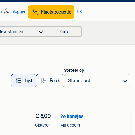
n
Inloggen
FR
Plaats zoekertje
lle afstanden…
Zoek
Sorteer op
Lijst
Foto’s
€ 8,00
2e kansjes
Gisteren
Maldegem