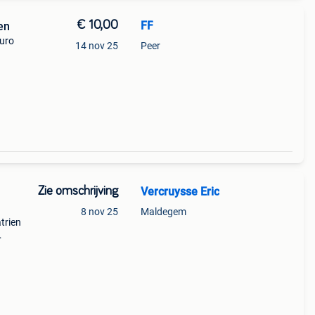
€ 10,00
FF
en
euro
14 nov 25
Peer
Zie omschrijving
Vercruysse Eric
8 nov 25
Maldegem
trien