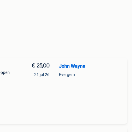
€ 25,00
John Wayne
poppen
21 jul 26
Evergem