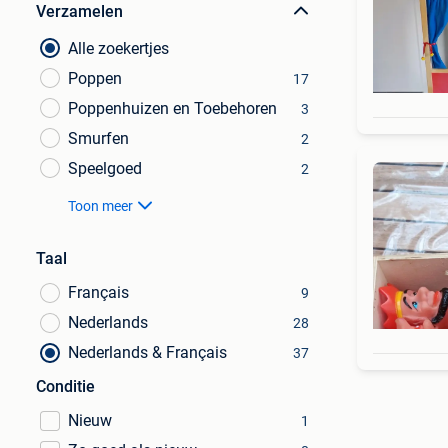
Verzamelen
Alle zoekertjes
Poppen
17
Poppenhuizen en Toebehoren
3
Smurfen
2
Speelgoed
2
Toon meer
Taal
Français
9
Nederlands
28
Nederlands & Français
37
Conditie
Nieuw
1