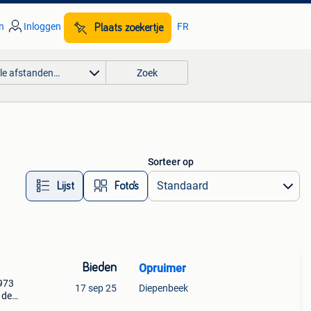
n
Inloggen
FR
Plaats zoekertje
lle afstanden…
Zoek
Sorteer op
Lijst
Foto’s
Bieden
Opruimer
1973
17 sep 25
Diepenbeek
n de