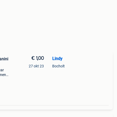
€ 1,00
Lindy
anini
27 okt 23
Bocholt
car
nen -