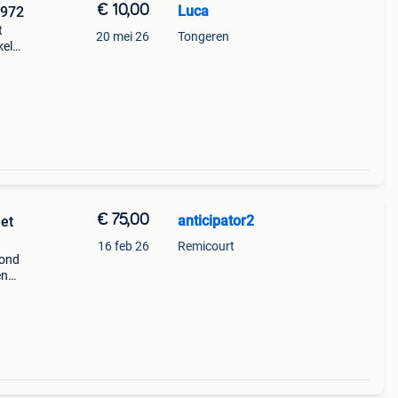
€ 10,00
Luca
rint 1972
t
20 mei 26
Tongeren
kel
€ 75,00
anticipator2
et
16 feb 26
Remicourt
mond
en