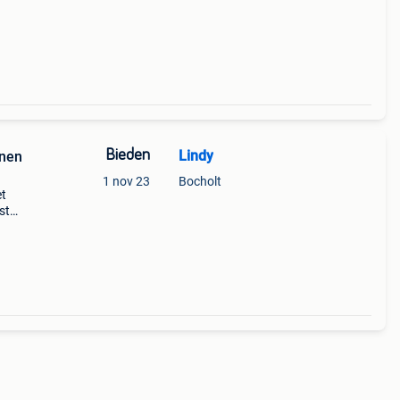
Bieden
Lindy
nnen
1 nov 23
Bocholt
et
st