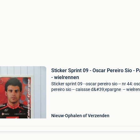
Sticker Sprint 09 - Oscar Pereiro Sio - P
- wielrennen
Sticker sprint 09 - oscar pereiro sio -- nr 44: os
pereiro sio -- caissse d&#39;epargne -- wielren
- panini belgië / belgique
Nieuw
Ophalen of Verzenden