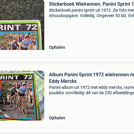
Stickerboek Wielrennen. Panini Sp
Stickerboek panini sprint uit 1972. Zie foto me
inhoudsopgave. Volledig. Ongeveer 50 blz. En
ophalen en cash betaling.
Ophalen
Album Panini Sprint 1972 wielrennen m
Eddy Merckx
Panini-album uit 1972 met eddy merckx, ray
poulidor onvolledig: 48 van de 250 afbeelding
ontbreken.
Ophalen