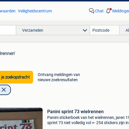
waarden
Veiligheidscentrum
Chat
Meldinge
Verzamelen
A
lrennen'
Ontvang meldingen van
 je zoekopdracht
nieuwe zoekresultaten
Panini sprint 73 wielrennen
Panini stickerboek van het wielrennen, jaren 
sprint 73 niet volledig vol +- 254 stickers zijn i
boek figurine panini gebruikte staat