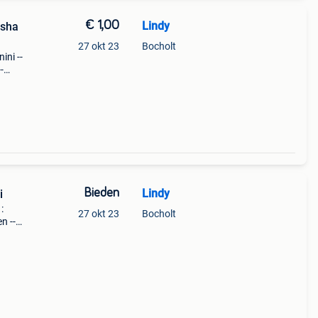
€ 1,00
Lindy
usha
27 okt 23
Bocholt
ini --
-
Bieden
Lindy
i
:
27 okt 23
Bocholt
en --