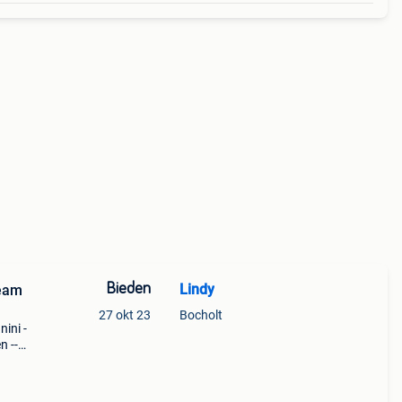
Bieden
Lindy
ream
27 okt 23
Bocholt
nini -
n --