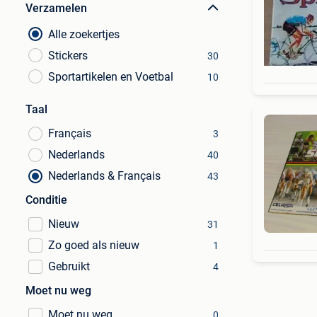
Verzamelen
Alle zoekertjes
Stickers
30
Sportartikelen en Voetbal
10
Taal
Français
3
Nederlands
40
Nederlands & Français
43
Conditie
Nieuw
31
Zo goed als nieuw
1
Gebruikt
4
Moet nu weg
Moet nu weg
0