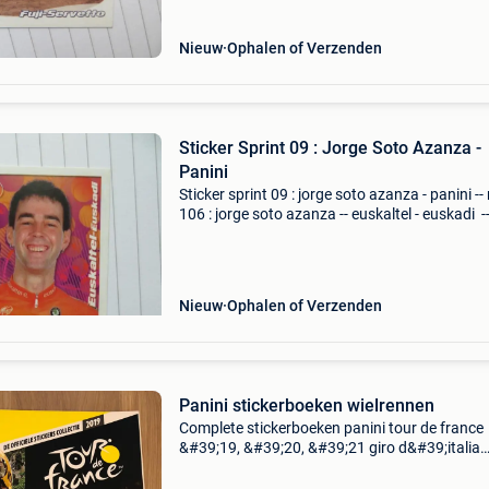
Nieuw
Ophalen of Verzenden
Sticker Sprint 09 : Jorge Soto Azanza -
Panini
Sticker sprint 09 : jorge soto azanza - panini -- 
106 : jorge soto azanza -- euskaltel - euskadi -
wielrennen -- panini belgië / belgique
Nieuw
Ophalen of Verzenden
Panini stickerboeken wielrennen
Complete stickerboeken panini tour de france
&#39;19, &#39;20, &#39;21 giro d&#39;italia
&#39;18 & &#39;19 wk wielrennen leuven 202
wielerseizoen 2006 tour & giro vraa