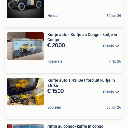
Herstal
30 jun 26
Kuifje auto - Kuifje au Congo - kuifje in
Congo
€ 20,00
Details
Roeselare
7 feb 26
Kuifje auto 1:43. De t ford uit kuifje in
afrika
€ 15,00
Details
Boorsem
30 jun 26
rintin au congo- kuifje in congo