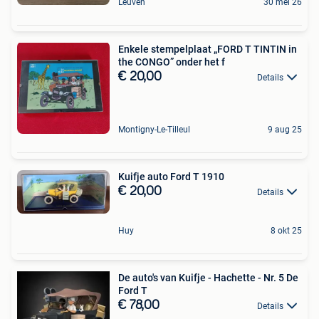
Leuven
30 mei 26
Enkele stempelplaat „FORD T TINTIN in
the CONGO” onder het f
€ 20,00
Details
Montigny-Le-Tilleul
9 aug 25
Kuifje auto Ford T 1910
€ 20,00
Details
Huy
8 okt 25
De auto's van Kuifje - Hachette - Nr. 5 De
Ford T
€ 78,00
Details