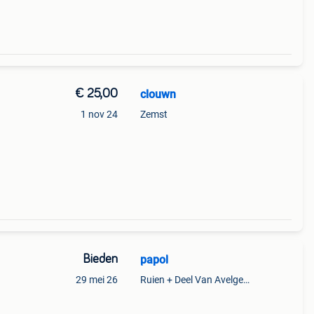
€ 25,00
clouwn
1 nov 24
Zemst
Bieden
papol
29 mei 26
Ruien + Deel Van Avelgem En Waarmaarde