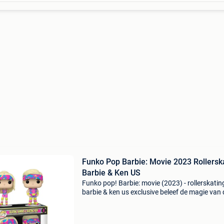
Funko Pop Barbie: Movie 2023 Rollerskating
Barbie & Ken US
Funko pop! Barbie: movie (2023) - rollerskatin
barbie & ken us exclusive beleef de magie van 
zomer in barbie land met de funko pop! Set va
rollerskating barbie & ken. Deze exclusieve edi