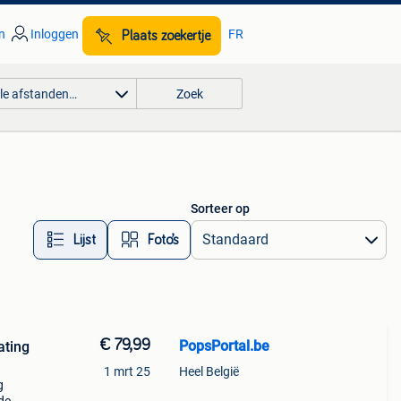
n
Inloggen
FR
Plaats zoekertje
lle afstanden…
Zoek
Sorteer op
Lijst
Foto’s
€ 79,99
PopsPortal.be
1 mrt 25
Heel België
g