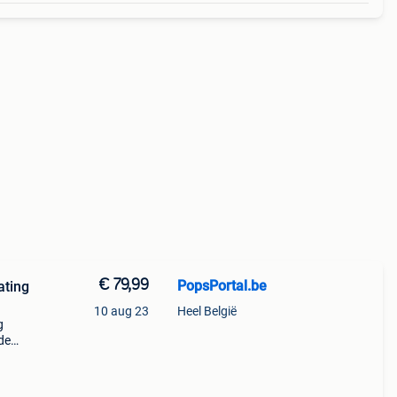
€ 79,99
PopsPortal.be
10 aug 23
Heel België
g
de
n
t