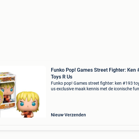
Funko Pop! Games Street Fighter: Ken
Toys R Us
Funko pop! Games street fighter: ken #193 toy
us exclusive maak kennis met de iconische fu
pop! Barbie: ken #193 toys "r" us exclusive. De
exclusieve vinylfiguur brengt h
Nieuw
Verzenden