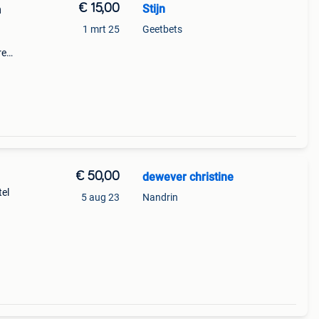
€ 15,00
Stijn
n
1 mrt 25
Geetbets
re
es.
€ 50,00
dewever christine
tel
5 aug 23
Nandrin