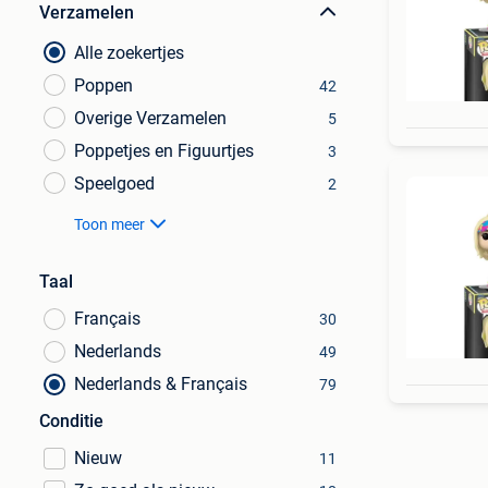
Verzamelen
Alle zoekertjes
Poppen
42
Overige Verzamelen
5
Poppetjes en Figuurtjes
3
Speelgoed
2
Toon meer
Taal
Français
30
Nederlands
49
Nederlands & Français
79
Conditie
Nieuw
11