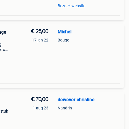
Bezoek website
€ 25,00
Michel
age
17 jan 22
Bouge
g
er op
€ 70,00
dewever christine
1 aug 23
Nandrin
 stuk