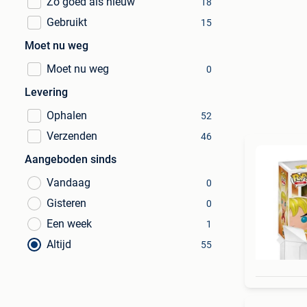
Zo goed als nieuw
18
Gebruikt
15
Moet nu weg
Moet nu weg
0
Levering
Ophalen
52
Verzenden
46
Aangeboden sinds
Vandaag
0
Gisteren
0
Een week
1
Altijd
55