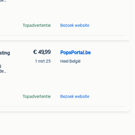
de
n
t
Topadvertentie
Bezoek website
€ 49,99
PopsPortal.be
1 mrt 25
Heel België
g
de
n
t
Topadvertentie
Bezoek website