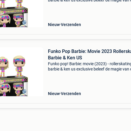
barbie & ken us exclusive beleef de magie van 
zomer in barbie land met de funko pop! Set va
rollerskating barbie & ken. Deze exclusieve edi
Nieuw
Verzenden
Funko Pop Barbie: Movie 2023 Rollerskating
Barbie & Ken US
Funko pop! Barbie: movie (2023) - rollerskatin
barbie & ken us exclusive beleef de magie van 
zomer in barbie land met de funko pop! Set va
rollerskating barbie & ken. Deze exclusieve edi
Nieuw
Verzenden