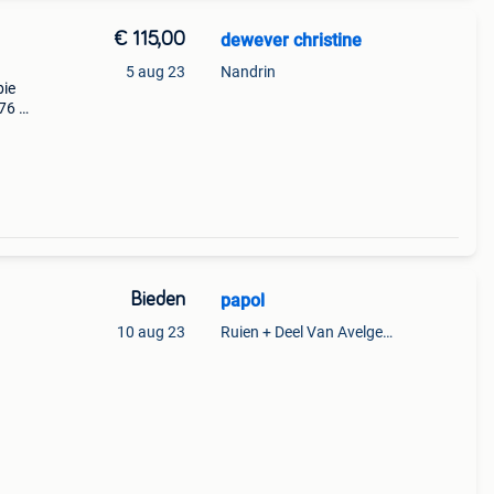
€ 115,00
dewever christine
5 aug 23
Nandrin
bie
76 uit
ijs
Bieden
papol
10 aug 23
Ruien + Deel Van Avelgem En Waarmaarde