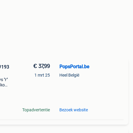
€ 37,99
PopsPortal.be
 #193
1 mrt 25
Heel België
s "r"
nko
ze
Topadvertentie
Bezoek website