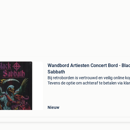
Wandbord Artiesten Concert Bord - Bla
Sabbath
Bij retroborden is vertrouwd en veilig online k
Tevens de optie om achteraf te betalen via kla
Voor 16:00u besteld is dezelfde dag verzonde
(maandag tot en met vrijdag). Heeft een zeer 
Nieuw