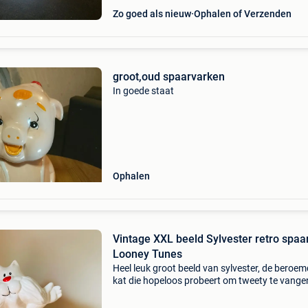
Zo goed als nieuw
Ophalen of Verzenden
groot,oud spaarvarken
In goede staat
Ophalen
Vintage XXL beeld Sylvester retro spaa
Looney Tunes
Heel leuk groot beeld van sylvester, de beroe
kat die hopeloos probeert om tweety te vange
op te eten ;-) het beeld is eigenlijk een grote
spaarpot daterend van de jaren &#39;90. De