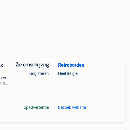
Zie omschrijving
Retroborden
ck
Eergisteren
Heel België
open.
rna.
n
groot
Topadvertentie
Bezoek website