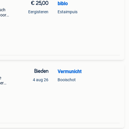
€ 25,00
biblo
sch
Eergisteren
Estaimpuis
voor
oor
Bieden
Vermunicht
e
4 aug 26
Booischot
mer
ke