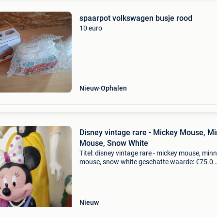
spaarpot volkswagen busje rood
10 euro
Nieuw
Ophalen
Disney vintage rare - Mickey Mouse, Mi
Mouse, Snow White
Titel: disney vintage rare - mickey mouse, minn
mouse, snow white geschatte waarde: €75.0
Belangrijk: winnende biedingen zijn exclusief 
koperbescherming + €3 dit lot omvat vintage 
Nieuw