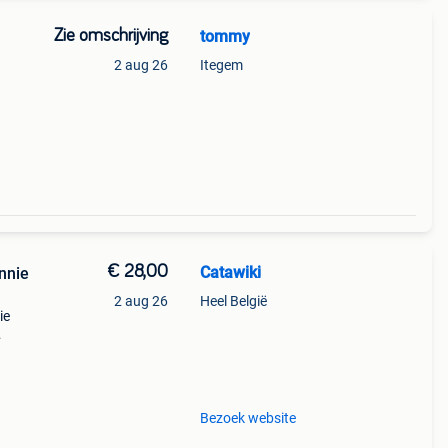
Zie omschrijving
tommy
2 aug 26
Itegem
€ 28,00
Catawiki
nnie
2 aug 26
Heel België
ie
9%
disne
Bezoek website