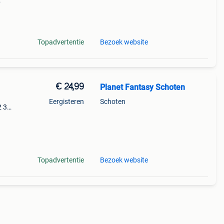
9%
disne
Topadvertentie
Bezoek website
€ 24,99
Planet Fantasy Schoten
Eergisteren
Schoten
2 3
vel
Topadvertentie
Bezoek website