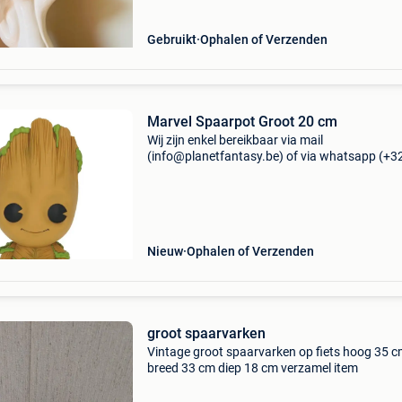
zwarte
Gebruikt
Ophalen of Verzenden
Marvel Spaarpot Groot 20 cm
Wij zijn enkel bereikbaar via mail
(info@planetfantasy.be) of via whatsapp (+3
288 08 80). Vragen? Aarzel niet om ons te
contacteren! ------------------------------------------ Mar
spaarpot groo
Nieuw
Ophalen of Verzenden
groot spaarvarken
Vintage groot spaarvarken op fiets hoog 35 
breed 33 cm diep 18 cm verzamel item