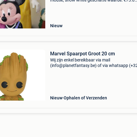
mouse, snow white geschatte waarde: €75.0
Belangrijk: winnende biedingen zijn exclusief 
koperbescherming + €3 dit lot omvat vintage 
Nieuw
Marvel Spaarpot Groot 20 cm
Wij zijn enkel bereikbaar via mail
(info@planetfantasy.be) of via whatsapp (+3
288 08 80). Vragen? Aarzel niet om ons te
contacteren! ------------------------------------------ Mar
spaarpot groo
Nieuw
Ophalen of Verzenden