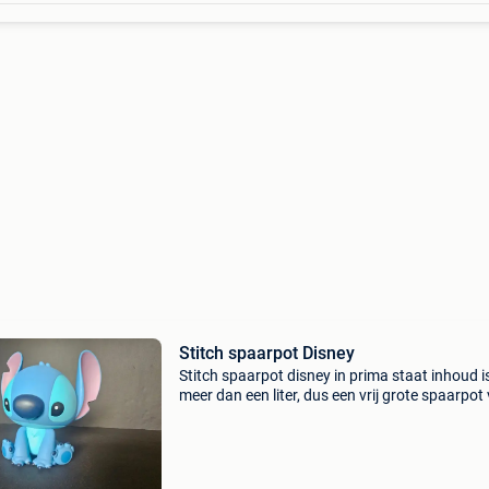
Stitch spaarpot Disney
Stitch spaarpot disney in prima staat inhoud i
meer dan een liter, dus een vrij grote spaarpot
stitch allemaal te zien op mijn eigen foto&#39
verzonden worden via bpost of opgehaald wo