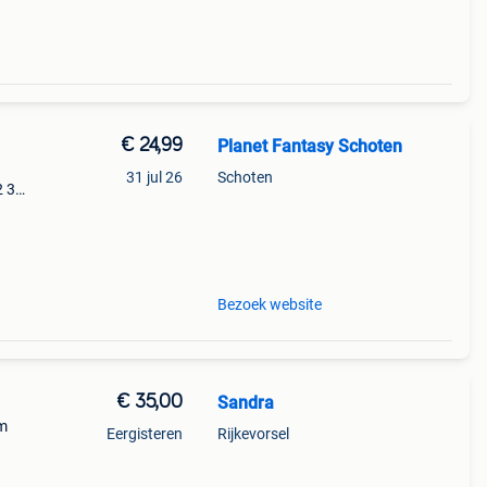
€ 24,99
Planet Fantasy Schoten
31 jul 26
Schoten
2 3
vel
Bezoek website
€ 35,00
Sandra
cm
Eergisteren
Rijkevorsel