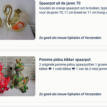
Spaarpot uit de jaren 70
Gouden en oranje spaarpot om te breken, typi
voor de jaren 70; 11 cm breed en 11 cm hoog 
de grote zwaan en 6 cm breed en 7 cm hoog v
de kleine zwaan; meer ter decoratie dan als
spaarpot wan
Zo goed als nieuw
Ophalen of Verzenden
Pomme pidou kikker spaarpot
2 originele pomme pidou spaarpotten 1 groen
kikker 🐸 1 rode kikker 🐸 1 van de 2 mist jam
genoeg het afsluitdopje. Verder in onberispelij
staat
Zo goed als nieuw
Ophalen of Verzenden