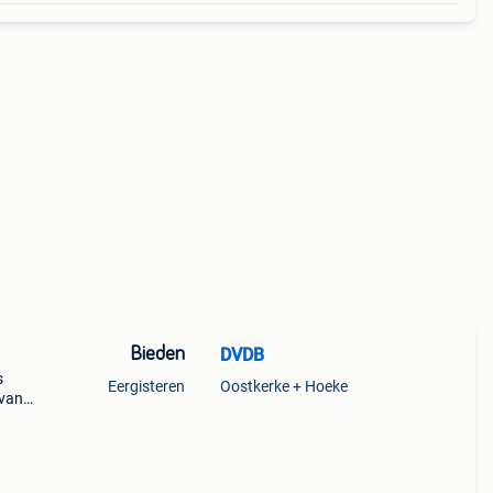
Bieden
DVDB
s
Eergisteren
Oostkerke + Hoeke
 van
;s kan
r