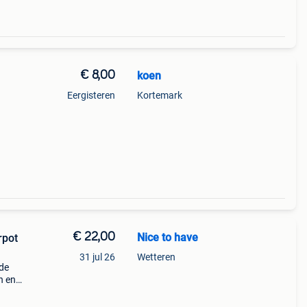
€ 8,00
koen
Eergisteren
Kortemark
€ 22,00
Nice to have
rpot
31 jul 26
Wetteren
mde
n en