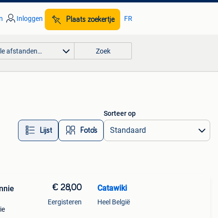
n
Inloggen
FR
Plaats zoekertje
lle afstanden…
Zoek
Sorteer op
Lijst
Foto’s
€ 28,00
Catawiki
nnie
Eergisteren
Heel België
ie