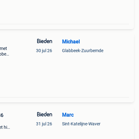
Bieden
Michael
 met
30 jul 26
Glabbeek-Zuurbemde
ebben
 tes
Bieden
Marc
86
31 jul 26
Sint-Katelijne-Waver
t hij
an de