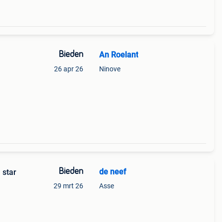
Bieden
An Roelant
26 apr 26
Ninove
Bieden
de neef
 star
29 mrt 26
Asse