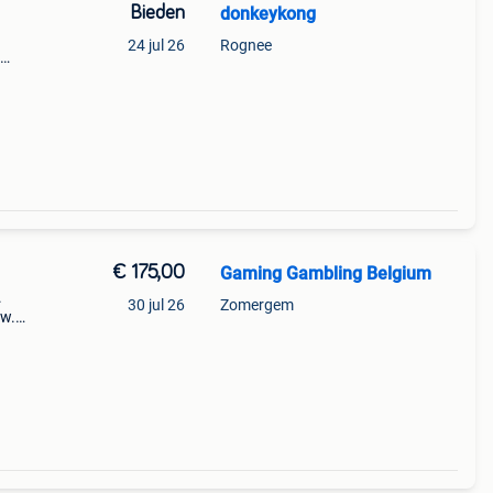
Bieden
donkeykong
24 jul 26
Rognee
werd
€ 175,00
Gaming Gambling Belgium
.
30 jul 26
Zomergem
uw.