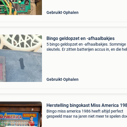
Gebruikt
Ophalen
Bingo geldopzet en -afhaalbakjes
5 bingo geldopzet en -afhaalbakjes. Sommige
sleutels. Er zitten batterijen accus in, en die h
soms printkaarten geoxideerd. Dat is door een
kenner wel te herstellen. Ik heb ze niet kunnen
Gebruikt
Ophalen
Herstelling bingokast Miss America 19
Bingo miss america 1986 heeft altijd perfect
gespeeld maar na jaren niet meer te spelen doe
het niet meer. Ik zoek iemand die hem terug a
praat krijgt, tegen vergoeding uiteraard.