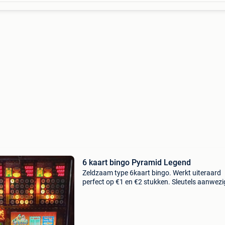
6 kaart bingo Pyramid Legend
Zeldzaam type 6kaart bingo. Werkt uiteraard
perfect op €1 en €2 stukken. Sleutels aanwezi
Verschillende spellen: - 6 cards - 3 mystics - pe
- magic bonus - temple treasure toestel i