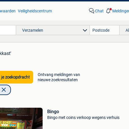
waarden
Veiligheidscentrum
Chat
Meldinge
Verzamelen
A
kkast'
Ontvang meldingen van
 je zoekopdracht
nieuwe zoekresultaten
Bingo
Bingo met coins verkoop wegens verhuis