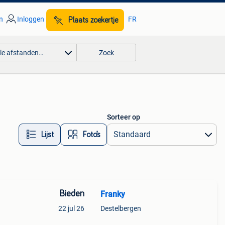
n
Inloggen
FR
Plaats zoekertje
lle afstanden…
Zoek
Sorteer op
Lijst
Foto’s
Bieden
Franky
22 jul 26
Destelbergen