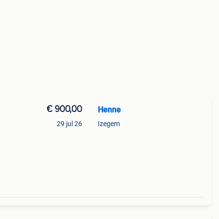
€ 900,00
Henne
29 jul 26
Izegem