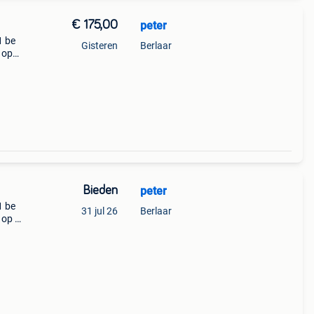
€ 175,00
peter
1 be
Gisteren
Berlaar
 op
gen
o
Bieden
peter
1 be
31 jul 26
Berlaar
 op te
ende