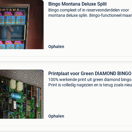
Bingo Montana Deluxe Split
Bingo compleet of in reserveonderdelen voor
montana deluxe splin. Bingo-functioneel maar
gecodeerd omdat de deur tijdens het gebruik 
geopend en ik de operatorcode niet ken.
Ophalen
Printplaat voor Green DIAMOND BINGO
100% werkende print uit green diamond bingo
Print is volledig nagezien en is terug zoals nie
Geen batterijschade, zie foto&#39;s. €175
Ophalen