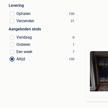
Levering
Ophalen
100
Verzenden
31
Aangeboden sinds
Vandaag
0
Gisteren
1
Een week
7
Altijd
100