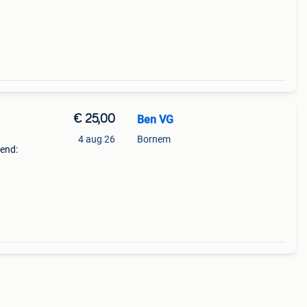
€ 25,00
Ben VG
4 aug 26
Bornem
kend: