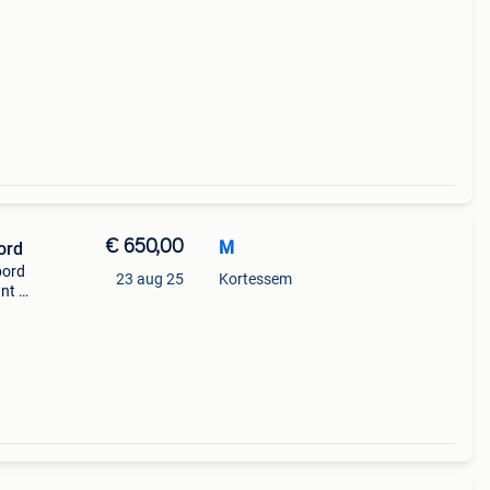
€ 650,00
M
ord
bord
23 aug 25
Kortessem
unt 68
de
s