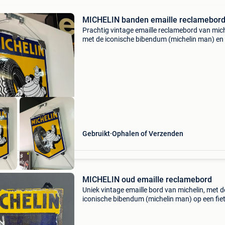
MICHELIN banden emaille reclamebor
Prachtig vintage emaille reclamebord van mich
met de iconische bibendum (michelin man) en
autoband. Dit bord is een authentiek stukje
autogeschiedenis en een must-have voor
verzamelaars of li
Gebruikt
Ophalen of Verzenden
MICHELIN oud emaille reclamebord
Uniek vintage emaille bord van michelin, met d
iconische bibendum (michelin man) op een fiet
bord heeft een prachtige verweerde uitstraling
bijdraagt aan zijn authentieke charme. Perfec