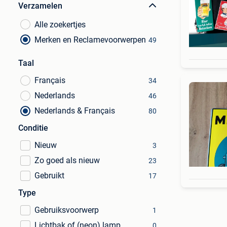
Verzamelen
Alle zoekertjes
Merken en Reclamevoorwerpen
49
Taal
Français
34
Nederlands
46
Nederlands & Français
80
Conditie
Nieuw
3
Zo goed als nieuw
23
Gebruikt
17
Type
Gebruiksvoorwerp
1
Lichtbak of (neon) lamp
0