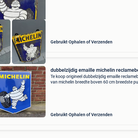
Gebruikt
Ophalen of Verzenden
dubbelzijdig emaille michelin reclameb
Te koop origineel dubbelzijdig emaille reclame
van michelin breedte boven 60 cm breedste p
cm hoogte bord 80 cm bord is in een zeer goe
staat en heeft een zeer mooie glans het bord i
geda
Gebruikt
Ophalen of Verzenden