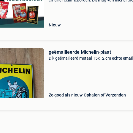
emaille reclameborden. Dit mag van allerlei th
zijn. Zelfs borden in slechte staat en dubbele 
ik! Voor goede en slechte kwaliteit borden bet
Nieuw
geëmailleerde Michelin-plaat
Dik geëmailleerd metaal 15x12 cm echte email
Zo goed als nieuw
Ophalen of Verzenden