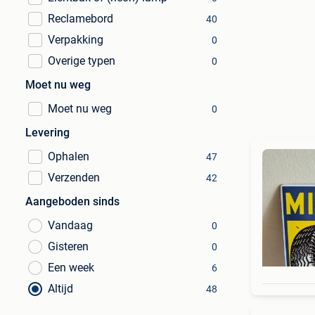
Reclamebord
40
Verpakking
0
Overige typen
0
Moet nu weg
Moet nu weg
0
Levering
Ophalen
47
Verzenden
42
Aangeboden sinds
Vandaag
0
Gisteren
0
Een week
6
Altijd
48