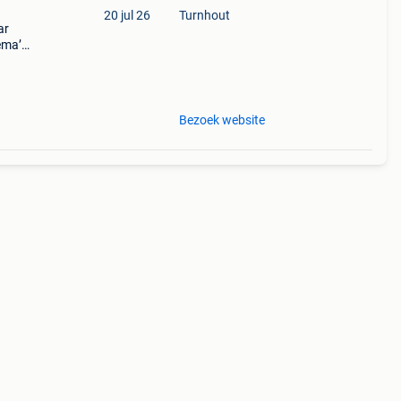
20 jul 26
Turnhout
ar
ema’s
koop
Bezoek website