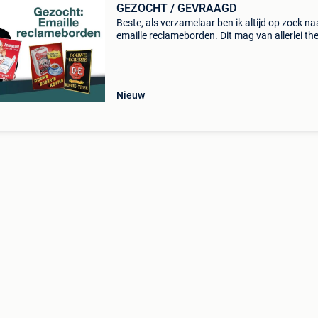
GEZOCHT / GEVRAAGD
Beste, als verzamelaar ben ik altijd op zoek na
emaille reclameborden. Dit mag van allerlei th
zijn. Zelfs borden in slechte staat en dubbele 
ik! Voor goede en slechte kwaliteit borden bet
Nieuw