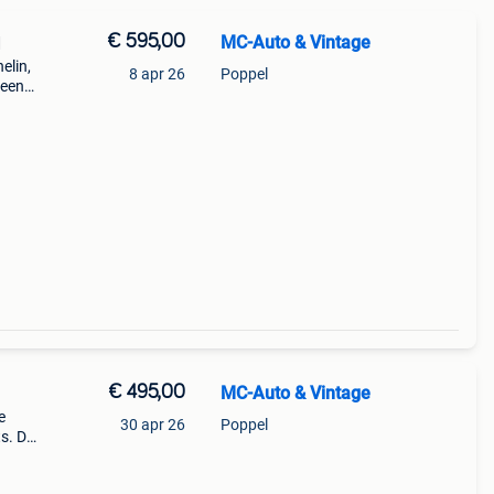
€ 595,00
MC-Auto & Vintage
d
elin,
8 apr 26
Poppel
 een
€ 495,00
MC-Auto & Vintage
e
30 apr 26
Poppel
s. Dit
 die
t vo