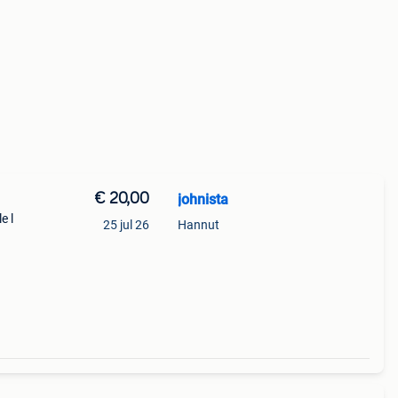
€ 20,00
johnista
e l
25 jul 26
Hannut