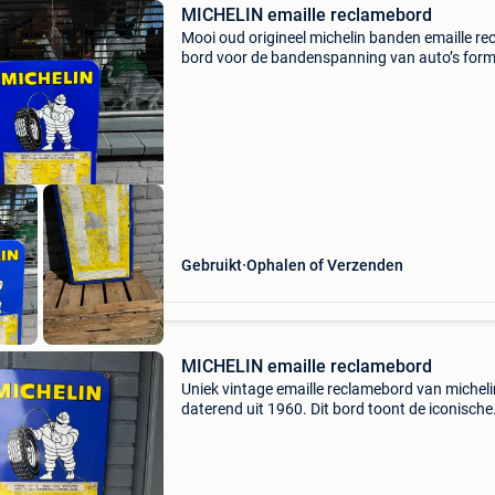
MICHELIN emaille reclamebord
Mooi oud origineel michelin banden emaille re
bord voor de bandenspanning van auto’s for
83 x 34 cm
Gebruikt
Ophalen of Verzenden
MICHELIN emaille reclamebord
Uniek vintage emaille reclamebord van micheli
daterend uit 1960. Dit bord toont de iconische
michelin man en een gedetailleerde tabel met
bandenspanningen voor diverse auto&#39;s 
lichte vrach