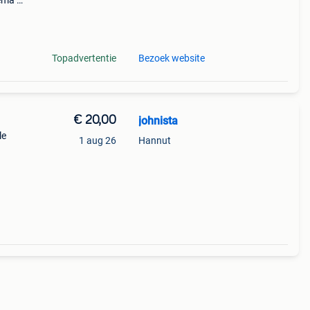
ema’s
koop
Topadvertentie
Bezoek website
€ 20,00
johnista
le
1 aug 26
Hannut