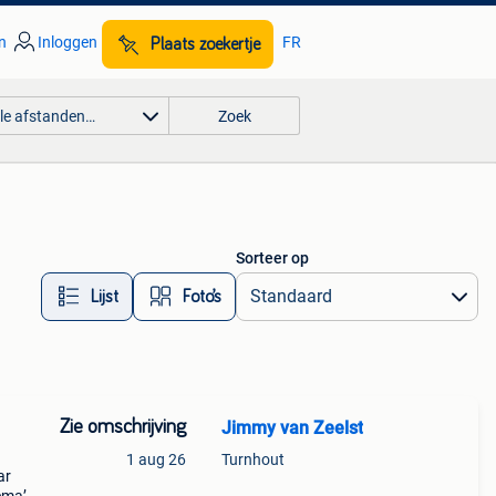
n
Inloggen
FR
Plaats zoekertje
lle afstanden…
Zoek
Sorteer op
Lijst
Foto’s
Zie omschrijving
Jimmy van Zeelst
1 aug 26
Turnhout
ar