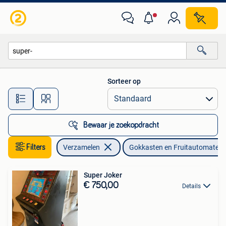
Automaten | Gokkasten en Fruitautomaten
Sorteer op
Alle afstanden…
Bewaar je zoekopdracht
Filters
Verzamelen
Gokkasten en Fruitautomaten
Super Joker
€ 750,00
Details