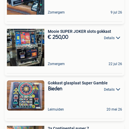
Zomergem
9 jul 26
Mooie SUPER JOKER slots gokkast
€ 250,00
Details
Zomergem
22 jul 26
Gokkast glasplaat Super Gamble
Bieden
Details
Leimuiden
20 mei 26
2x Continental super 7