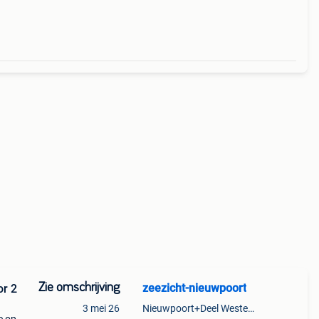
er,
Zie omschrijving
zeezicht-nieuwpoort
or 2
3 mei 26
Nieuwpoort+Deel Westende