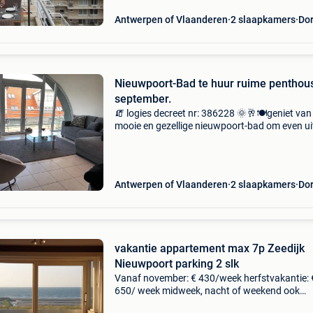
Antwerpen of Vlaanderen
2 slaapkamers
Do
Nieuwpoort-Bad te huur ruime penthous
september.
🧯 logies decreet nr: 386228 🌞🥂🍽geniet van
mooie en gezellige nieuwpoort-bad om even ui
rusten en te genieten. Na annulatie vrijgekom
25sept. Beschikbaar voor weekend,midweek o
weekve
Antwerpen of Vlaanderen
2 slaapkamers
Do
vakantie appartement max 7p Zeedijk
Nieuwpoort parking 2 slk
Vanaf november: € 430/week herfstvakantie: 
650/ week midweek, nacht of weekend ook
mogelijk belgische kust appartement op zeedij