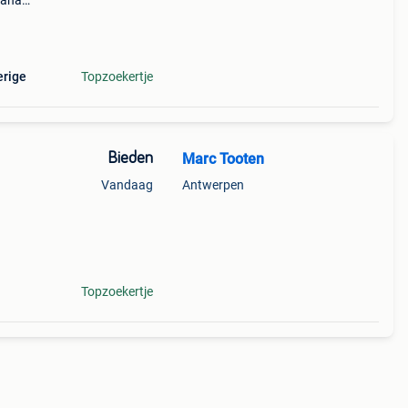
vanaf
per
erige
Topzoekertje
Bieden
Marc Tooten
Vandaag
Antwerpen
Topzoekertje