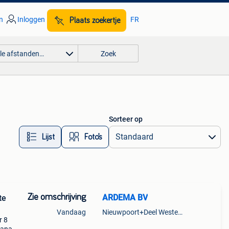
n
Inloggen
FR
Plaats zoekertje
lle afstanden…
Zoek
Sorteer op
Lijst
Foto’s
Zie omschrijving
ARDEMA BV
te
Vandaag
Nieuwpoort+Deel Westende
r 8