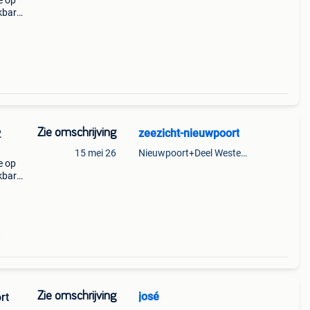
e op
ikbare
eek -
12/1
Zie omschrijving
zeezicht-nieuwpoort
2
15 mei 26
Nieuwpoort+Deel Westende
e op
ikbare
 van
d
Zie omschrijving
josé
rt