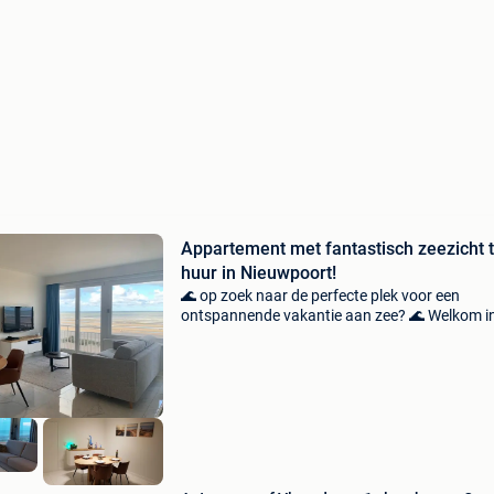
Appartement met fantastisch zeezicht 
huur in Nieuwpoort!
🌊 op zoek naar de perfecte plek voor een
ontspannende vakantie aan zee? 🌊 Welkom i
prachtig gerenoveerd appartement met fronta
zeezicht op de zeedijk in nieuwpoort! 🌅 Een id
moment om vo