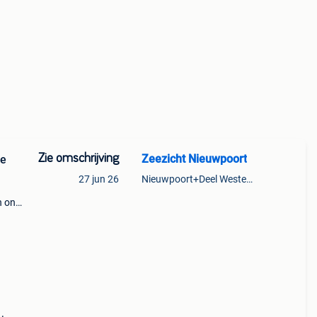
Zie omschrijving
Zeezicht Nieuwpoort
te
27 jun 26
Nieuwpoort+Deel Westende
n ons
al
eaal