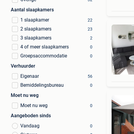
Aantal slaapkamers
1 slaapkamer
22
2 slaapkamers
23
3 slaapkamers
2
4 of meer slaapkamers
0
Groepsaccommodatie
0
Verhuurder
Eigenaar
56
Bemiddelingsbureau
0
Moet nu weg
Moet nu weg
0
Aangeboden sinds
Vandaag
0