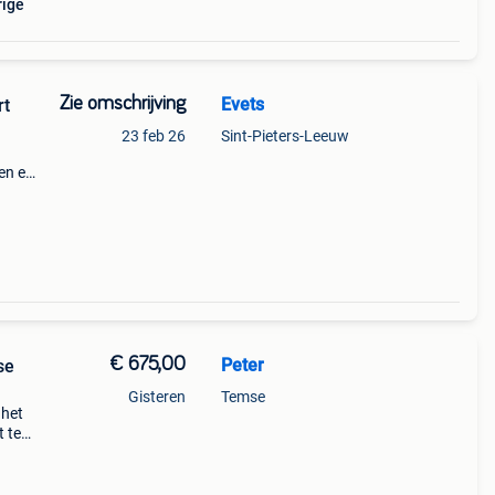
rige
Zie omschrijving
Evets
rt
23 feb 26
Sint-Pieters-Leeuw
nen en
ht
t
€ 675,00
Peter
se
Gisteren
Temse
 het
t te
rage