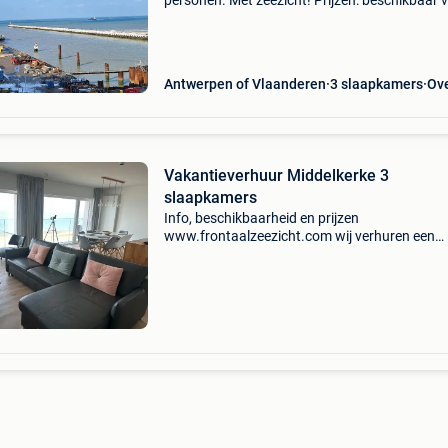
personen. Met zeezicht! Prijzen: beschikbaar 
maandag 24 augustus! € 900 per week € 650 
midweek € 650 per weekend week = zaterdag
Antwerpen of Vlaanderen
3 slaapkamers
Ov
Vakantieverhuur Middelkerke 3
slaapkamers
Info, beschikbaarheid en prijzen
www.frontaalzeezicht.com wij verhuren een
volledig gerenoveerd 3 slaapkamer
doorloopappartement gelegen op de 9de
verdieping te middelkerke. (110M2) frontaal
zeezicht