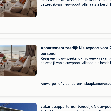
Reserveer nu uw weekend - midweek - vakanti
de zeedijk van nieuwpoort! Allerlaatste besch
data van 2026 - van ma 6/7 tot vrij 10/7: midw
van vrij 28/8 tot ma 31/8: weekend - van ma 
Appartement zeedijk Nieuwpoort voor 
personen
Reserveer nu uw weekend - midweek - vakanti
de zeedijk van nieuwpoort! Allerlaatste besch
data van 2026 (mei - juni - september volzet) -
ma 6/7 tot vrij 10/7: midweek - van vrij 28/8 to
Antwerpen of Vlaanderen
1 slaapkamer
Sta
vakantieappartement-zeedijk Nieuwpoo