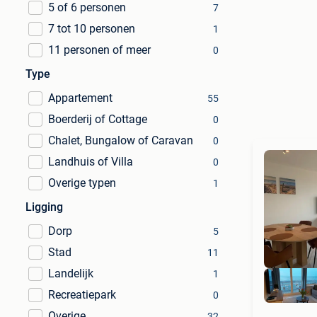
5 of 6 personen
7
7 tot 10 personen
1
11 personen of meer
0
Type
Appartement
55
Boerderij of Cottage
0
Chalet, Bungalow of Caravan
0
Landhuis of Villa
0
Overige typen
1
Ligging
Dorp
5
Stad
11
Landelijk
1
Recreatiepark
0
Overige
32