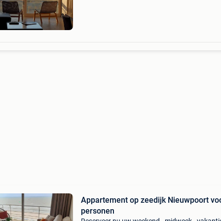
nieuwpoort met prachtig zeezicht thv golfbrek
2de verdi
Appartement op zeedijk Nieuwpoort vo
personen