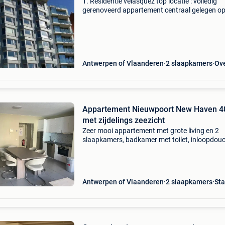
1. Residentie velasquez top locatie : volledig
gerenoveerd appartement centraal gelegen op
zeedijk van nieuwpoort-bad kindvriendelijk : - 
auto&#39;s op de zeedijk - geen over te steken
Antwerpen of Vlaanderen
2 slaapkamers
Ov
Appartement Nieuwpoort New Haven 4
met zijdelings zeezicht
Zeer mooi appartement met grote living en 2
slaapkamers, badkamer met toilet, inloopdou
160 cm en was/droogautomaat. Volledig
uitgeruste keuken met inductiekookplaat,
afwasmachine, combifrigo, comb
Antwerpen of Vlaanderen
2 slaapkamers
St