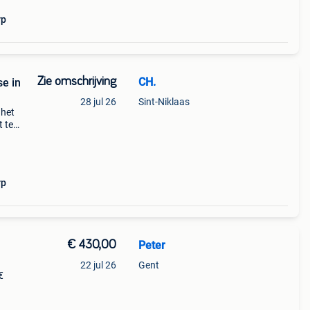
rp
Zie omschrijving
CH.
e in
28 jul 26
Sint-Niklaas
 het
t te
en 11-
f
rp
€ 430,00
Peter
22 jul 26
Gent
€
k