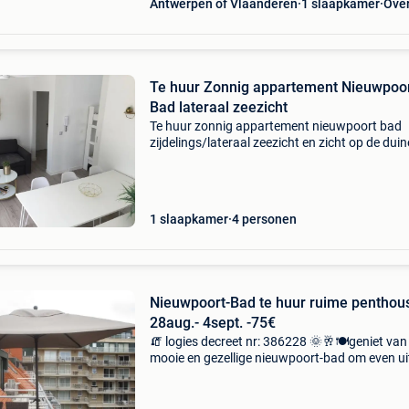
Antwerpen of Vlaanderen
1 slaapkamer
Ove
Te huur Zonnig appartement Nieuwpoo
Bad lateraal zeezicht
Te huur zonnig appartement nieuwpoort bad
zijdelings/lateraal zeezicht en zicht op de dui
regenboog park.groot terras 55m2. Zuidgeric
ook mogelijk te huur voor langere periodes me
aangepast t
1 slaapkamer
4 personen
Nieuwpoort-Bad te huur ruime penthou
28aug.- 4sept. -75€
🧯 logies decreet nr: 386228 🌞🥂🍽geniet van
mooie en gezellige nieuwpoort-bad om even ui
rusten en te genieten. Vrijdag 14:00h 28aug.-
Vrijdag 4sept. 12:00H. 🚘Ruime afgesloten ga
in het