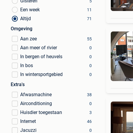
Gisteren
5
Een week
11
Altijd
71
Omgeving
Aan zee
55
Aan meer of rivier
0
In bergen of heuvels
0
In bos
0
In wintersportgebied
0
Extra's
Afwasmachine
38
Airconditioning
0
Huisdier toegestaan
3
Internet
46
Jacuzzi
0