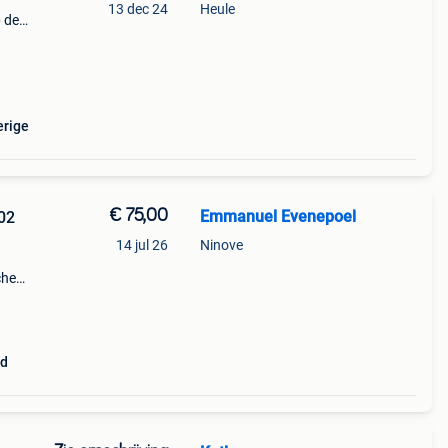
13 dec 24
Heule
 de
geen
 tra
erige
€ 75,00
Emmanuel Evenepoel
02
14 jul 26
Ninove
che
ad