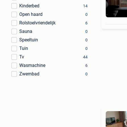
Kinderbed
14
Open haard
0
Rolstoelvriendelijk
6
Sauna
0
Speeltuin
0
Tuin
0
Tv
44
Wasmachine
6
Zwembad
0