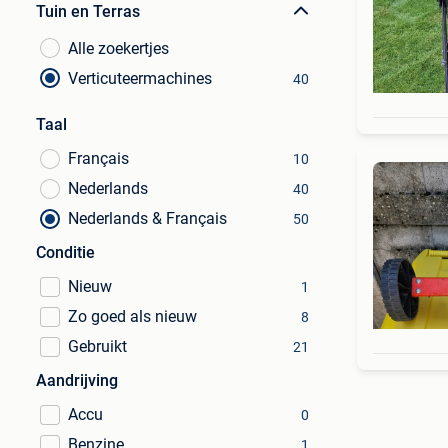
Tuin en Terras
Alle zoekertjes
Verticuteermachines
40
Taal
Français
10
Nederlands
40
Nederlands & Français
50
Conditie
Nieuw
1
Zo goed als nieuw
8
Gebruikt
21
Aandrijving
Accu
0
Benzine
1