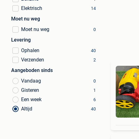
Elektrisch
14
Moet nu weg
Moet nu weg
0
Levering
Ophalen
40
Verzenden
2
Aangeboden sinds
Vandaag
0
Gisteren
1
Een week
6
Altijd
40