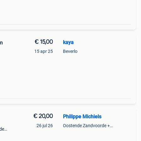
€ 15,00
kaya
en
15 apr 25
Beverlo
€ 20,00
Philippe Michiels
26 jul 26
Oostende Zandvoorde +Oostende
de
je