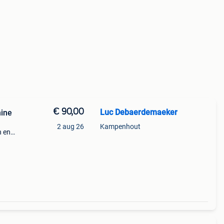
€ 90,00
Luc Debaerdemaeker
hine
2 aug 26
Kampenhout
n en