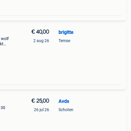
€ 40,00
brigitte
 wolf
2 aug 26
Temse
kt
nder
€ 25,00
Avds
 30
26 jul 26
Schoten