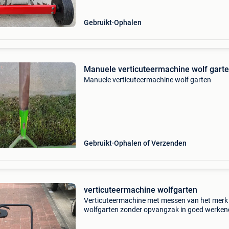
Gebruikt
Ophalen
Manuele verticuteermachine wolf gart
Manuele verticuteermachine wolf garten
Gebruikt
Ophalen of Verzenden
verticuteermachine wolfgarten
Verticuteermachine met messen van het merk
wolfgarten zonder opvangzak in goed werken
staat afhalen te oostende voormeer info mag 
mailen of bellen 059/519809 of 0496/293515