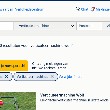
waarden
Veiligheidscentrum
Chat
Meldinge
Verticuteermachines
A
0 resultaten
voor 'verticuteermachine wolf'
Ontvang meldingen van
 je zoekopdracht
nieuwe zoekresultaten
as
Verticuteermachines
Verwijder filters
Verticuteermachine Wolf
Elektrische verticuteermachine in uitstekende 