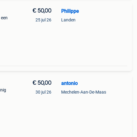
€ 50,00
Philippe
t een
25 jul 26
Landen
€ 50,00
antonio
inig
30 jul 26
Mechelen-Aan-De-Maas