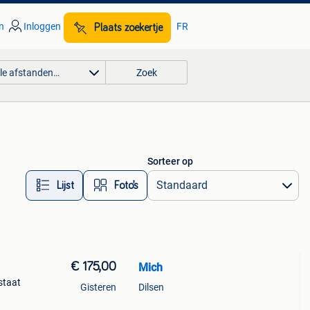
n
Inloggen
FR
Plaats zoekertje
lle afstanden…
Zoek
Sorteer op
Lijst
Foto’s
€ 175,00
Mich
staat
Gisteren
Dilsen