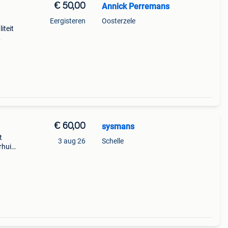
€ 50,00
Annick Perremans
Eergisteren
Oosterzele
iteit
€ 60,00
sysmans
t
3 aug 26
Schelle
huis.