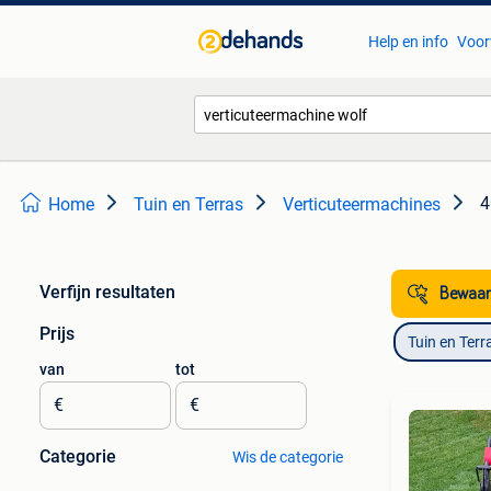
Help en info
Voor
4
Home
Tuin en Terras
Verticuteermachines
Verfijn resultaten
Bewaar
Prijs
Tuin en Terr
van
tot
€
€
Categorie
Wis de categorie