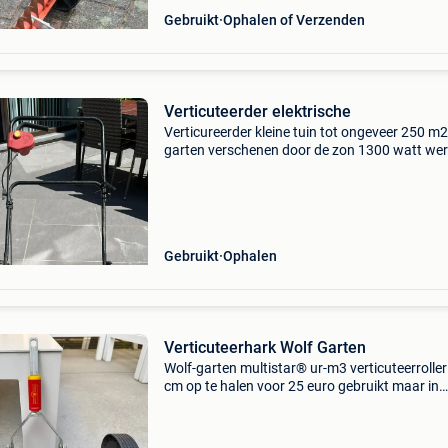
Gebruikt
Ophalen of Verzenden
Verticuteerder elektrische
Verticureerder kleine tuin tot ongeveer 250 m2
garten verschenen door de zon 1300 watt wer
breedte 30 cm diepte instelling verstelbaar zo
opvangbak af te halen contante betaling
Gebruikt
Ophalen
Verticuteerhark Wolf Garten
Wolf-garten multistar® ur-m3 verticuteerroller
cm op te halen voor 25 euro gebruikt maar in
verzorgde staat.