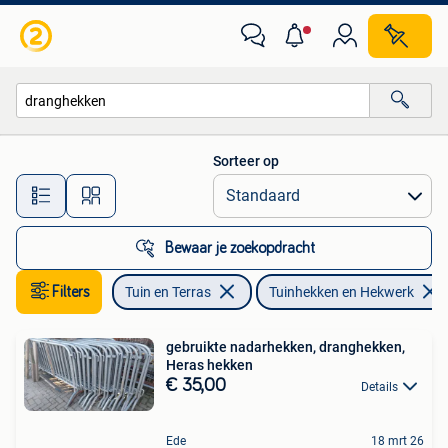
Tuinhekken en Hekwerk
Sorteer op
Alle afstanden…
Bewaar je zoekopdracht
Filters
Tuin en Terras
Tuinhekken en Hekwerk
gebruikte nadarhekken, dranghekken,
Heras hekken
€ 35,00
Details
Ede
18 mrt 26