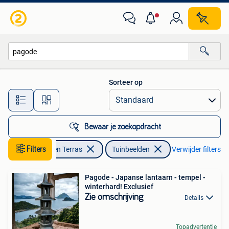
Tuinbeelden
Sorteer op
Alle afstanden…
Bewaar je zoekopdracht
Filters
Tuin en Terras
Tuinbeelden
Verwijder filters
Pagode - Japanse lantaarn - tempel -
winterhard! Exclusief
Zie omschrijving
Details
Topadvertentie