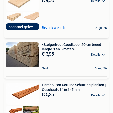
€ 4,00
Details
Zeer snel geleverd
Bezoek website
21 jul 26
<Steigerhout Goedkoop! 20 cm breed
lengte 3 en 5 meter>
€ 3,95
Details
Gent
6 aug 26
Hardhouten Keruing Schutting planken |
Geschaafd | 16x145mm
€ 5,25
Details