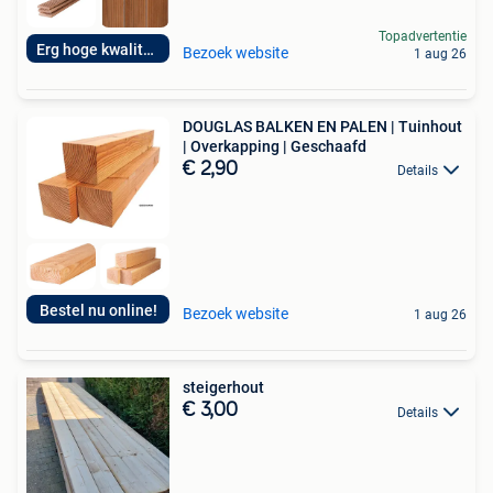
Topadvertentie
Erg hoge kwaliteit
Bezoek website
1 aug 26
DOUGLAS BALKEN EN PALEN | Tuinhout
| Overkapping | Geschaafd
€ 2,90
Details
Bestel nu online!
Bezoek website
1 aug 26
steigerhout
€ 3,00
Details