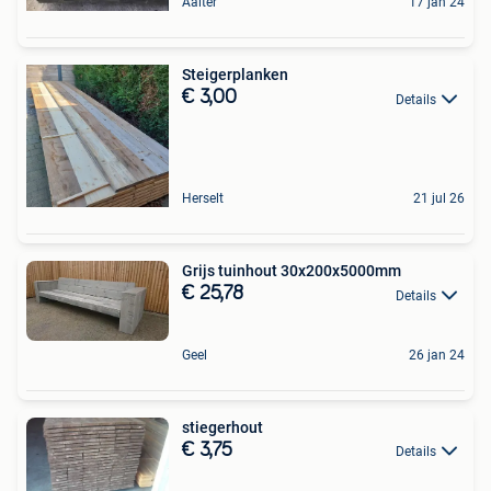
Aalter
17 jan 24
Steigerplanken
€ 3,00
Details
Herselt
21 jul 26
Grijs tuinhout 30x200x5000mm
€ 25,78
Details
Geel
26 jan 24
stiegerhout
€ 3,75
Details