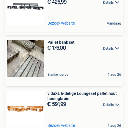
€ 426,99
Details
Bezoek website
Vandaag
Pallet bank set
€ 176,00
Details
Blankenberge
4 aug 26
vidaXL 6-delige Loungeset pallet hout
honingbruin
€ 591,99
Details
Bezoek website
4 aug 26