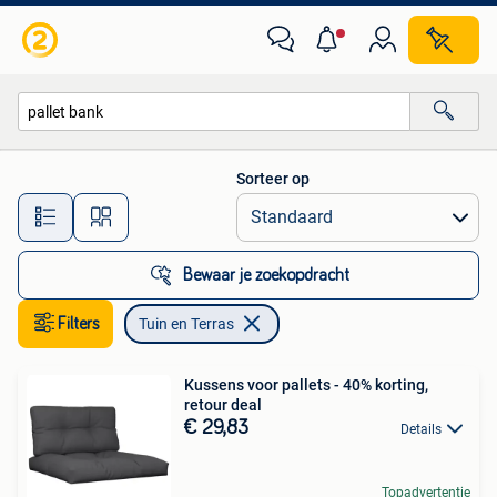
Tuin en Terras
Sorteer op
Alle afstanden…
Bewaar je zoekopdracht
Filters
Tuin en Terras
Kussens voor pallets - 40% korting,
retour deal
€ 29,83
Details
Topadvertentie