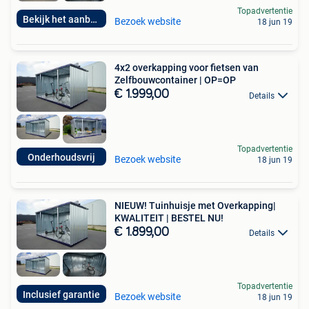
Topadvertentie
Bekijk het aanbod!
Bezoek website
18 jun 19
4x2 overkapping voor fietsen van
Zelfbouwcontainer | OP=OP
€ 1.999,00
Details
Topadvertentie
Onderhoudsvrij
Bezoek website
18 jun 19
NIEUW! Tuinhuisje met Overkapping|
KWALITEIT | BESTEL NU!
€ 1.899,00
Details
Topadvertentie
Inclusief garantie
Bezoek website
18 jun 19