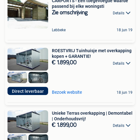
CARPORTS - Een toegevoegde waarde
passend bij elke woningsti
Zie omschrijving
Details
Lebbeke
18 jun 19
ROESTVRIJ Tuinhuisje met overkapping
kopen + GARANTIE!
€ 1.899,00
Details
Direct leverbaar
Bezoek website
18 jun 19
Unieke Terras overkapping | Demontabel
| Onderhoudsvrij!
€ 1.899,00
Details