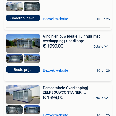
Onderhoudsvrij
Bezoek website
10 jun 26
Vind hier jouw ideale Tuinhuis met
overkapping | Goedkoop!
€ 1.999,00
Details
Beste prijs!
Bezoek website
10 jun 26
Demontabele Overkapping|
ZELFBOUWCONTAINER |
Onderhoudsvrij!
€ 1.899,00
Details
Bezoek website
10 jun 26