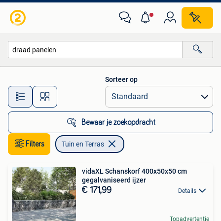
Tuin en Terras
Sorteer op
Alle afstanden…
Bewaar je zoekopdracht
Filters
Tuin en Terras
vidaXL Schanskorf 400x50x50 cm
gegalvaniseerd ijzer
€ 171,99
Details
Topadvertentie