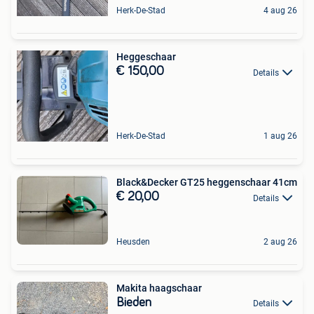
Herk-De-Stad
4 aug 26
Heggeschaar
€ 150,00
Details
Herk-De-Stad
1 aug 26
Black&Decker GT25 heggenschaar 41cm
€ 20,00
Details
Heusden
2 aug 26
Makita haagschaar
Bieden
Details