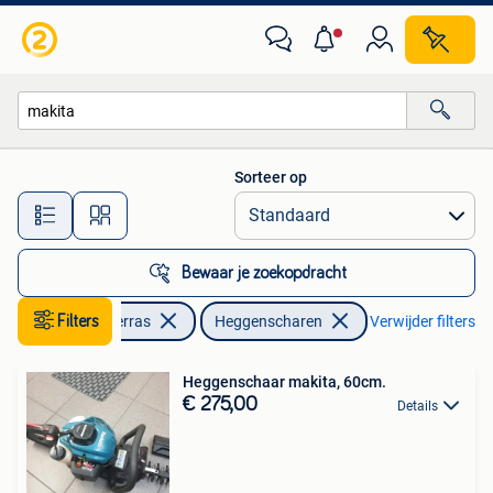
Heggenscharen
Sorteer op
Alle afstanden…
Bewaar je zoekopdracht
Tuin en Terras
Filters
Heggenscharen
Verwijder filters
Heggenschaar makita, 60cm.
€ 275,00
Details