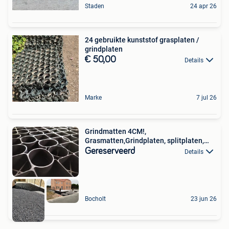
Staden
24 apr 26
24 gebruikte kunststof grasplaten /
grindplaten
€ 50,00
Details
Marke
7 jul 26
Grindmatten 4CM!,
Grasmatten,Grindplaten, splitplaten,
HDPE
Gereserveerd
Details
Bocholt
23 jun 26