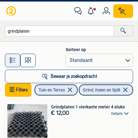
Grind, Keien en Split
Sorteer op
Alle afstanden…
Bewaar je zoekopdracht
Filters
Tuin en Terras
Grind, Keien en Split
Ve
Grindplaten 1 vierkante meter 4 stuks
€ 12,00
Details